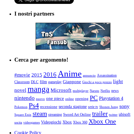
I nostri partners
Cerca per argomento!
Anime
2016
#movie
2015
Assassination
annuncio
light
Giappone
film
Classroom
DLC
gameplay
Giochi a poco prezzo
manga
Microsoft
novel
news
multiplayer
Naruto
Netflix
PC
nintendo
Playstation 4
one piece
opening
nuovo
online
Ps4
sony
seconda stagione
recensione
serie tv
Pokemon
Shonen Jump
trailer
steam
ubisoft
streaming
Sword Art Online
Square Enix
twitter
Xbox One
Videogiochi
Xbox
Xbox 360
uscita
videogames
Cookie Policy