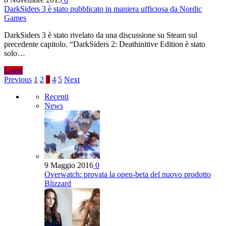
DarkSiders 3 è stato pubblicato in maniera ufficiosa da Nordic
Games
DarkSiders 3 è stato rivelato da una discussione su Steam sul
precedente capitolo. “DarkSiders 2: Deathinitive Edition è stato
solo…
Leggi
Previous
1
2
3
4
5
Next
Recenti
News
9 Maggio 2016
0
Overwatch: provata la open-beta del nuovo prodotto
Blizzard