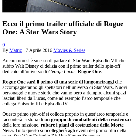
Ecco il primo trailer ufficiale di Rogue
One: A Star Wars Story
0
By
Matriz
-
7 Aprile 2016
Movies & Series
Ancora non si è smesso di parlare di Star Wars Episodio VII che
subito Walt Disney ci delizia con il primo trailer dello spin-off
dedicato all’universo di
George Lucas
:
Rogue One
.
Rogue One sarà il primo di una serie di lungometraggi
che
accompagneranno gli spettatori nell’universo di Star Wars. Nuovi
personaggi e nuove storie che vanno però a riempire alcuni spazi
lasciati liberi da Lucas, come ad esempio l’arco temporale che
collega Episodio III e Episodio IV.
Questo primo spin-off si colloca proprio in quest’arco temporale e
racconterà la storia di
un gruppo di combattenti della resistenza
e
della loro missione,
rubare i piani di costruzione della Morte
Nera
. Tutto questo si ricollegherà agli eventi del primo film della
saga, Star Wars Episodio IV: Una Nuova Speranza.