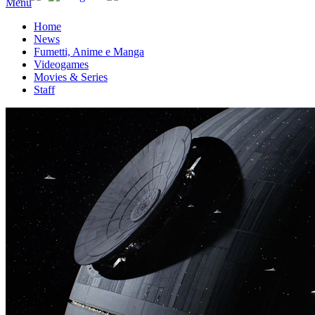
Menu
Home
News
Fumetti, Anime e Manga
Videogames
Movies & Series
Staff