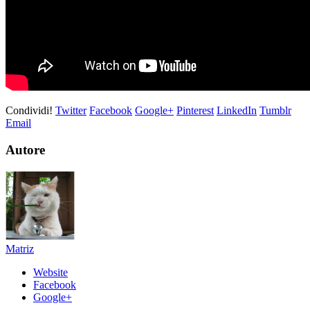
Condividi!
Twitter
Facebook
Google+
Pinterest
LinkedIn
Tumblr
Email
Autore
Matriz
Website
Facebook
Google+