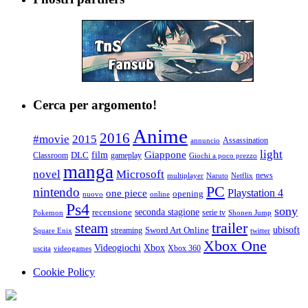
Cerca per argomento!
Anime
2016
#movie
2015
Assassination
annuncio
light
Giappone
film
Classroom
DLC
gameplay
Giochi a poco prezzo
manga
Microsoft
novel
news
multiplayer
Naruto
Netflix
PC
nintendo
Playstation 4
one piece
opening
nuovo
online
Ps4
sony
seconda stagione
recensione
serie tv
Pokemon
Shonen Jump
trailer
steam
ubisoft
streaming
Sword Art Online
Square Enix
twitter
Xbox One
Videogiochi
Xbox
Xbox 360
uscita
videogames
Cookie Policy