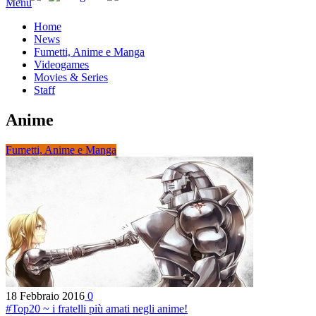
Menu
Home
News
Fumetti, Anime e Manga
Videogames
Movies & Series
Staff
Anime
Fumetti, Anime e Manga
18 Febbraio 2016
0
#Top20 ~ i fratelli più amati negli anime!