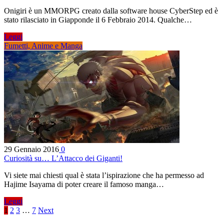
Onigiri è un MMORPG creato dalla software house CyberStep ed è
stato rilasciato in Giapponde il 6 Febbraio 2014. Qualche…
Leggi
Fumetti, Anime e Manga
29 Gennaio 2016
0
Curiosità su… L’Attacco dei Giganti!
Vi siete mai chiesti qual è stata l’ispirazione che ha permesso ad
Hajime Isayama di poter creare il famoso manga…
Leggi
1
2
3
…
7
Next