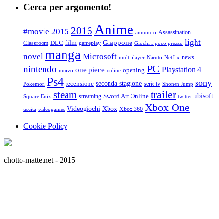
Cerca per argomento!
Anime
2016
#movie
2015
Assassination
annuncio
light
Giappone
film
Classroom
DLC
gameplay
Giochi a poco prezzo
manga
Microsoft
novel
news
multiplayer
Naruto
Netflix
PC
nintendo
Playstation 4
one piece
opening
nuovo
online
Ps4
sony
seconda stagione
recensione
serie tv
Pokemon
Shonen Jump
trailer
steam
ubisoft
streaming
Sword Art Online
Square Enix
twitter
Xbox One
Videogiochi
Xbox
Xbox 360
uscita
videogames
Cookie Policy
chotto-matte.net - 2015