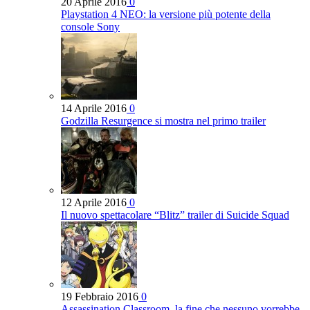
20 Aprile 2016
0
Playstation 4 NEO: la versione più potente della
console Sony
14 Aprile 2016
0
Godzilla Resurgence si mostra nel primo trailer
12 Aprile 2016
0
Il nuovo spettacolare “Blitz” trailer di Suicide Squad
19 Febbraio 2016
0
Assassination Classroom, la fine che nessuno vorrebbe