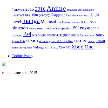
Anime
2016
#movie
2015
Assassination
annuncio
light
Giappone
film
Classroom
DLC
gameplay
Giochi a poco prezzo
manga
Microsoft
novel
news
multiplayer
Naruto
Netflix
PC
nintendo
Playstation 4
one piece
opening
nuovo
online
Ps4
sony
seconda stagione
recensione
serie tv
Pokemon
Shonen Jump
trailer
steam
ubisoft
streaming
Sword Art Online
Square Enix
twitter
Xbox One
Videogiochi
Xbox
Xbox 360
uscita
videogames
Cookie Policy
chotto-matte.net - 2015