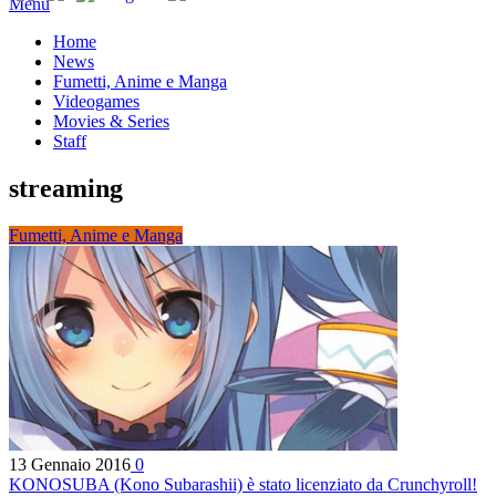
Menu
Home
News
Fumetti, Anime e Manga
Videogames
Movies & Series
Staff
streaming
Fumetti, Anime e Manga
13 Gennaio 2016
0
KONOSUBA (Kono Subarashii) è stato licenziato da Crunchyroll!