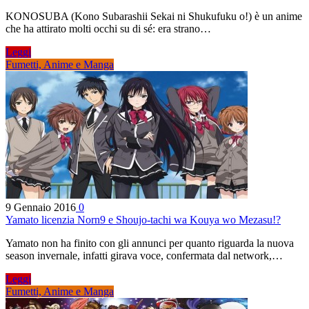
KONOSUBA (Kono Subarashii Sekai ni Shukufuku o!) è un anime
che ha attirato molti occhi su di sé: era strano…
Leggi
Fumetti, Anime e Manga
9 Gennaio 2016
0
Yamato licenzia Norn9 e Shoujo-tachi wa Kouya wo Mezasu!?
Yamato non ha finito con gli annunci per quanto riguarda la nuova
season invernale, infatti girava voce, confermata dal network,…
Leggi
Fumetti, Anime e Manga