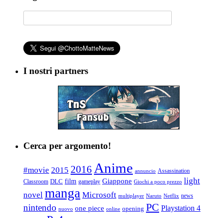
I nostri partners
Cerca per argomento!
Anime
2016
#movie
2015
Assassination
annuncio
light
Giappone
film
Classroom
DLC
gameplay
Giochi a poco prezzo
manga
Microsoft
novel
news
multiplayer
Naruto
Netflix
PC
nintendo
Playstation 4
one piece
opening
nuovo
online