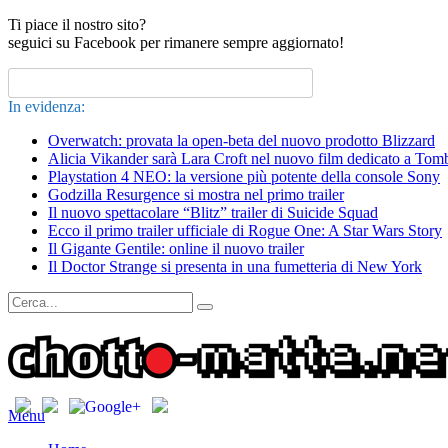
Ti piace il nostro sito?
seguici su Facebook per rimanere sempre aggiornato!
In evidenza:
Overwatch: provata la open-beta del nuovo prodotto Blizzard
Alicia Vikander sarà Lara Croft nel nuovo film dedicato a Tom
Playstation 4 NEO: la versione più potente della console Sony
Godzilla Resurgence si mostra nel primo trailer
Il nuovo spettacolare “Blitz” trailer di Suicide Squad
Ecco il primo trailer ufficiale di Rogue One: A Star Wars Story
Il Gigante Gentile: online il nuovo trailer
Il Doctor Strange si presenta in una fumetteria di New York
Menu