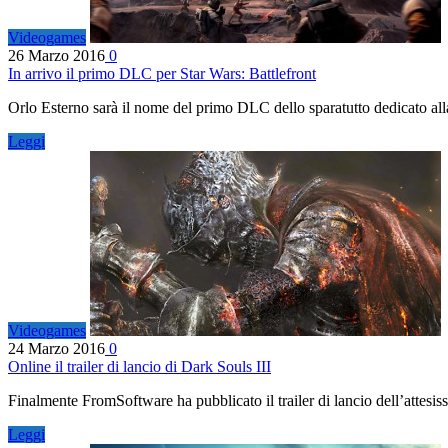
Videogames
26 Marzo 2016
0
In arrivo il primo DLC per Star Wars: Battlefront
Orlo Esterno sarà il nome del primo DLC dello sparatutto dedicato all
Leggi
Videogames
24 Marzo 2016
0
Online il trailer di lancio di Dark Souls III
Finalmente FromSoftware ha pubblicato il trailer di lancio dell’attesis
Leggi