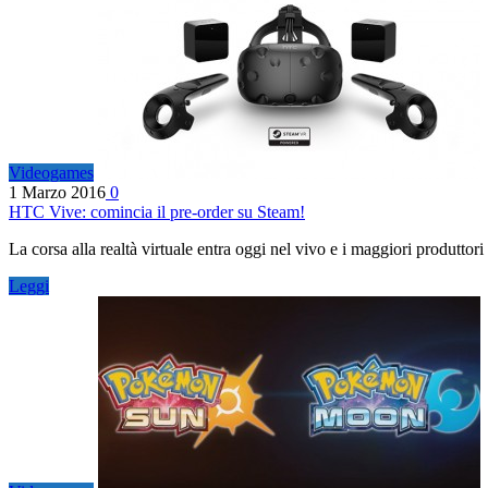
Videogames
1 Marzo 2016
0
HTC Vive: comincia il pre-order su Steam!
La corsa alla realtà virtuale entra oggi nel vivo e i maggiori produtto
Leggi