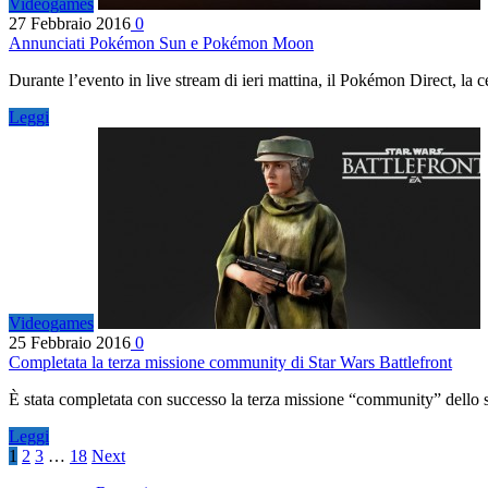
Videogames
27 Febbraio 2016
0
Annunciati Pokémon Sun e Pokémon Moon
Durante l’evento in live stream di ieri mattina, il Pokémon Direct, la
Leggi
Videogames
25 Febbraio 2016
0
Completata la terza missione community di Star Wars Battlefront
È stata completata con successo la terza missione “community” dello 
Leggi
1
2
3
…
18
Next