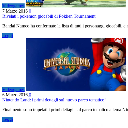
Videogames
7 Marzo 2016
0
Rivelati i pokémon giocabili di Pokken Tournament
Bandai Namco ha confermato la lista di tutti i personaggi giocabili, e
Leggi
Videogames
6 Marzo 2016
0
Nintendo Land: i primi dettagli sul nuovo parco tematico!
Finalmente sono trapelati i primi dettagli sul parco tematico a tema Ni
Leggi