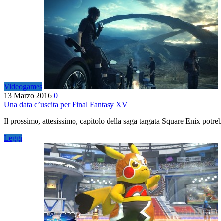
Videogames
13 Marzo 2016
0
Una data d’uscita per Final Fantasy XV
Il prossimo, attesissimo, capitolo della saga targata Square Enix potr
Leggi