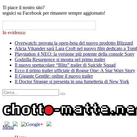
Ti piace il nostro sito?
seguici su Facebook per rimanere sempre aggiornato!
In evidenza:
Overwatch: provata la open-beta del nuovo prodotto Blizzard
Alicia Vikander sarà Lara Croft nel nuovo film dedicato a Tom
Playstation 4 NEO: la versione più potente della console Sony
Godzilla Resurgence si mostra nel primo trailer
Il nuovo spettacolare “Blitz” trailer di Suicide Squad
Ecco il primo trailer ufficiale di Rogue One: A Star Wars Story
Il Gigante Gentile: online il nuovo trailer
Il Doctor Strange si presenta in una fumetteria di New York
Menu