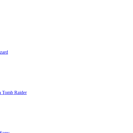
zzard
 a Tomb Raider
 Sony