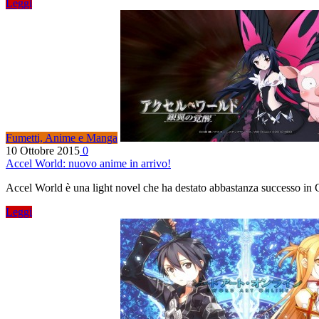
Leggi
Fumetti, Anime e Manga
10 Ottobre 2015
0
Accel World: nuovo anime in arrivo!
Accel World è una light novel che ha destato abbastanza successo in 
Leggi