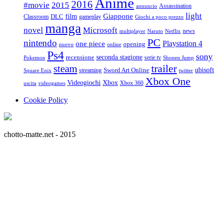
Anime
2016
#movie
2015
Assassination
annuncio
light
Giappone
film
Classroom
DLC
gameplay
Giochi a poco prezzo
manga
Microsoft
novel
news
multiplayer
Naruto
Netflix
PC
nintendo
Playstation 4
one piece
opening
nuovo
online
Ps4
sony
seconda stagione
recensione
serie tv
Pokemon
Shonen Jump
trailer
steam
ubisoft
streaming
Sword Art Online
Square Enix
twitter
Xbox One
Videogiochi
Xbox
Xbox 360
uscita
videogames
Cookie Policy
chotto-matte.net - 2015