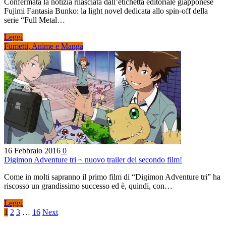
Confermata la notizia rilasciata dall’etichetta editoriale giapponese
Fujimi Fantasia Bunko: la light novel dedicata allo spin-off della
serie “Full Metal…
Leggi
Fumetti, Anime e Manga
16 Febbraio 2016
0
Digimon Adventure tri ~ nuovo trailer del secondo film!
Come in molti sapranno il primo film di “Digimon Adventure tri” ha
riscosso un grandissimo successo ed è, quindi, con…
Leggi
1
2
3
…
16
Next