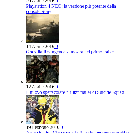
20 Aprile 2016
0
Playstation 4 NEO: la versione più potente della
console Sony
14 Aprile 2016
0
Godzilla Resurgence si mostra nel primo trailer
12 Aprile 2016
0
Il nuovo spettacolare “Blitz” trailer di Suicide Squad
19 Febbraio 2016
0
Assassination Classroom, la fine che nessuno vorrebbe