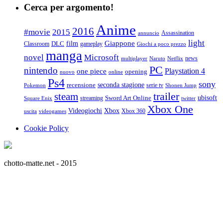
Cerca per argomento!
Anime
2016
#movie
2015
Assassination
annuncio
light
Giappone
film
Classroom
DLC
gameplay
Giochi a poco prezzo
manga
Microsoft
novel
news
multiplayer
Naruto
Netflix
PC
nintendo
Playstation 4
one piece
opening
nuovo
online
Ps4
sony
seconda stagione
recensione
serie tv
Pokemon
Shonen Jump
trailer
steam
ubisoft
streaming
Sword Art Online
Square Enix
twitter
Xbox One
Videogiochi
Xbox
Xbox 360
uscita
videogames
Cookie Policy
chotto-matte.net - 2015