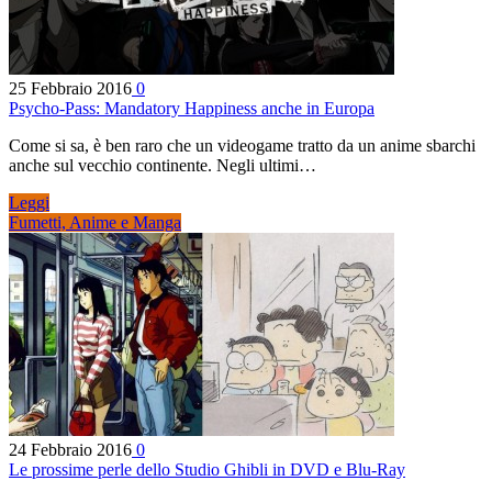
25 Febbraio 2016
0
Psycho-Pass: Mandatory Happiness anche in Europa
Come si sa, è ben raro che un videogame tratto da un anime sbarchi
anche sul vecchio continente. Negli ultimi…
Leggi
Fumetti, Anime e Manga
24 Febbraio 2016
0
Le prossime perle dello Studio Ghibli in DVD e Blu-Ray