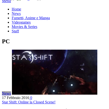
Menu
Home
News
Fumetti, Anime e Manga
Videogames
Movies & Series
Staff
PC
News
17 Febbraio 2016
0
Star Shift: Online la Closed Scene!