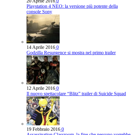
20 Aprile 2016
0
Playstation 4 NEO: la versione più potente della
console Sony
14 Aprile 2016
0
Godzilla Resurgence si mostra nel primo trailer
12 Aprile 2016
0
Il nuovo spettacolare “Blitz” trailer di Suicide Squad
19 Febbraio 2016
0
Assassination Classroom, la fine che nessuno vorrebbe