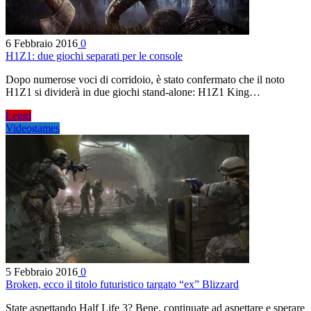
6 Febbraio 2016
0
H1Z1: due giochi separati per le console
Dopo numerose voci di corridoio, è stato confermato che il noto
H1Z1 si dividerà in due giochi stand-alone: H1Z1 King…
Leggi
Videogames
5 Febbraio 2016
0
Broken, ecco il titolo futuristico targato “ex” Blizzard
State aspettando Half Life 3? Bene, continuate ad aspettare e sperare