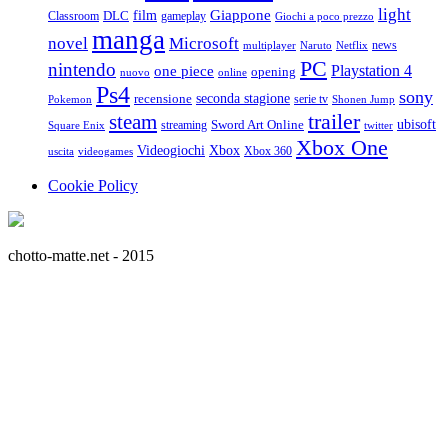
light
Giappone
film
Classroom
DLC
gameplay
Giochi a poco prezzo
manga
Microsoft
novel
news
multiplayer
Naruto
Netflix
PC
nintendo
Playstation 4
one piece
opening
nuovo
online
Ps4
sony
seconda stagione
recensione
serie tv
Pokemon
Shonen Jump
trailer
steam
ubisoft
streaming
Sword Art Online
Square Enix
twitter
Xbox One
Videogiochi
Xbox
Xbox 360
uscita
videogames
Cookie Policy
chotto-matte.net - 2015