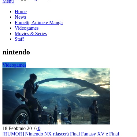
Menu
Home
News
Fumetti, Anime e Manga
Videogames
Movies & Series
Staff
nintendo
Videogames
18 Febbraio 2016
0
[RUMOR] Nintendo NX rilascerà Final Fantasy XV e Final