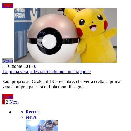
Leggi
News
31 Ottobre 2015
0
La prima vera palestra di Pokemon in Giappone
Sarà proprio ad Osaka, il 19 novembre, che verrà eretta la prima
vera e propria palestra di Pokemon. Il sogno…
Leggi
1
2
Next
Recenti
News