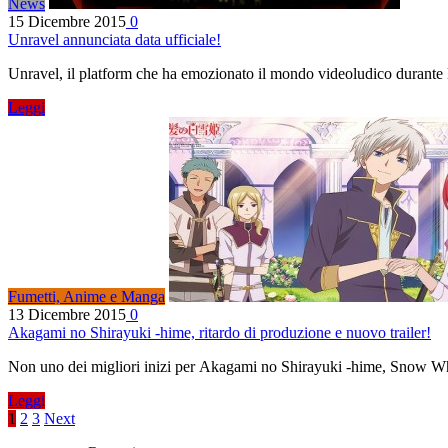
News
15 Dicembre 2015
0
Unravel annunciata data ufficiale!
Unravel, il platform che ha emozionato il mondo videoludico durante 
Leggi
Fumetti, Anime e Manga
13 Dicembre 2015
0
Akagami no Shirayuki -hime, ritardo di produzione e nuovo trailer!
Non uno dei migliori inizi per Akagami no Shirayuki -hime, Snow Whi
Leggi
1
2
3
Next