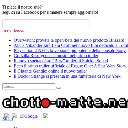
Ti piace il nostro sito?
seguici su Facebook per rimanere sempre aggiornato!
In evidenza:
Overwatch: provata la open-beta del nuovo prodotto Blizzard
Alicia Vikander sarà Lara Croft nel nuovo film dedicato a Tom
Playstation 4 NEO: la versione più potente della console Sony
Godzilla Resurgence si mostra nel primo trailer
Il nuovo spettacolare “Blitz” trailer di Suicide Squad
Ecco il primo trailer ufficiale di Rogue One: A Star Wars Story
Il Gigante Gentile: online il nuovo trailer
Il Doctor Strange si presenta in una fumetteria di New York
Menu