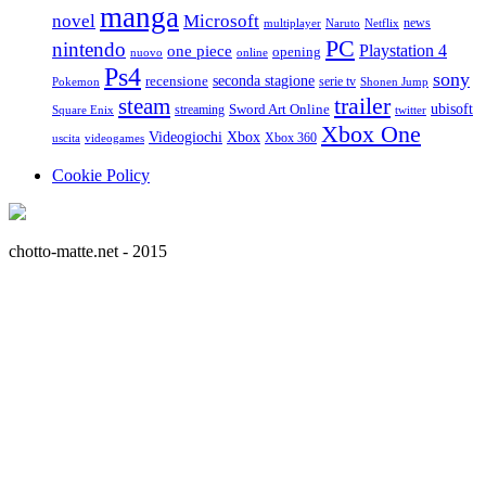
manga
Microsoft
novel
news
multiplayer
Naruto
Netflix
PC
nintendo
Playstation 4
one piece
opening
nuovo
online
Ps4
sony
seconda stagione
recensione
serie tv
Pokemon
Shonen Jump
trailer
steam
ubisoft
streaming
Sword Art Online
Square Enix
twitter
Xbox One
Videogiochi
Xbox
Xbox 360
uscita
videogames
Cookie Policy
chotto-matte.net - 2015