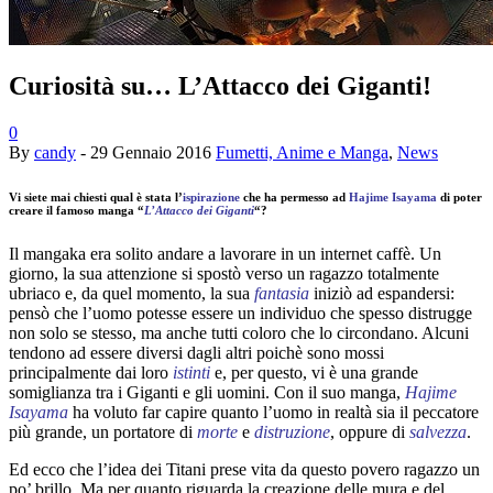
Curiosità su… L’Attacco dei Giganti!
0
By
candy
-
29 Gennaio 2016
Fumetti, Anime e Manga
,
News
Vi siete mai chiesti qual è stata l’
ispirazione
che ha permesso ad
Hajime Isayama
di poter
creare il famoso manga “
L’Attacco dei Giganti
“?
Il mangaka era solito andare a lavorare in un internet caffè. Un
giorno, la sua attenzione si spostò verso un ragazzo totalmente
ubriaco e, da quel
momento, la sua
fantasia
iniziò ad espandersi:
pensò che l’uomo potesse essere un individuo che spesso distrugge
non solo se stesso, ma anche tutti coloro che lo circondano. Alcuni
tendono ad essere diversi dagli altri poichè sono mossi
principalmente dai loro
istinti
e, per questo, vi è una grande
somiglianza tra i Giganti e gli uomini. Con il suo manga,
Hajime
Isayama
ha voluto far capire quanto l’uomo in realtà sia il peccatore
più grande, un portatore di
morte
e
distruzione
, oppure di
salvezza
.
Ed ecco che l’idea dei Titani prese vita da questo povero ragazzo un
po’ brillo. Ma per quanto riguarda la creazione delle mura e del