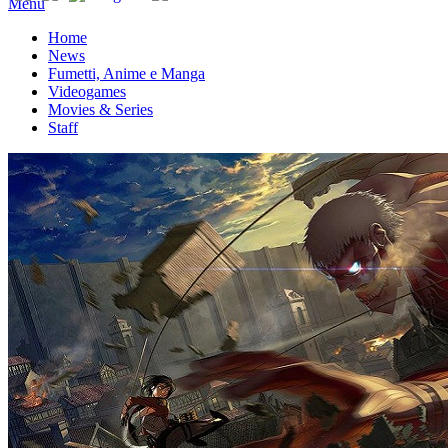
Menu
Home
News
Fumetti, Anime e Manga
Videogames
Movies & Series
Staff