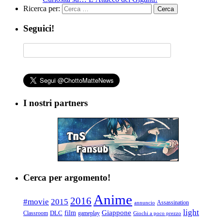
Ricerca per:
Seguici!
I nostri partners
Cerca per argomento!
Anime
2016
#movie
2015
Assassination
annuncio
light
Giappone
film
Classroom
DLC
gameplay
Giochi a poco prezzo