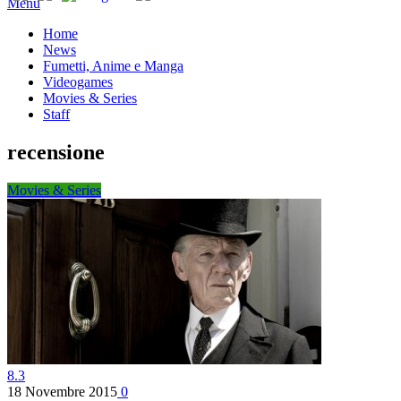
Menu
Home
News
Fumetti, Anime e Manga
Videogames
Movies & Series
Staff
recensione
Movies & Series
8.3
18 Novembre 2015
0