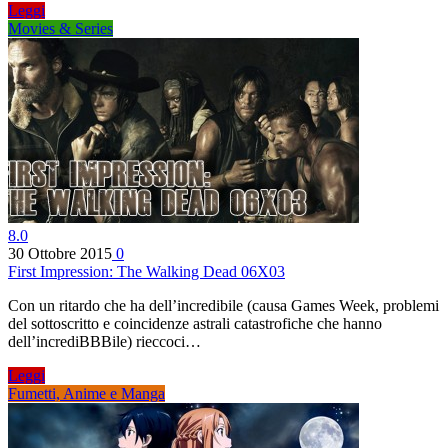
Leggi
Movies & Series
8.0
30 Ottobre 2015
0
First Impression: The Walking Dead 06X03
Con un ritardo che ha dell’incredibile (causa Games Week, problemi
del sottoscritto e coincidenze astrali catastrofiche che hanno
dell’incrediBBBile) rieccoci…
Leggi
Fumetti, Anime e Manga