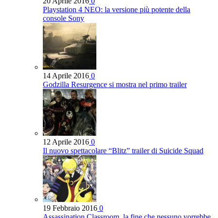
20 Aprile 2016
0
Playstation 4 NEO: la versione più potente della
console Sony
14 Aprile 2016
0
Godzilla Resurgence si mostra nel primo trailer
12 Aprile 2016
0
Il nuovo spettacolare “Blitz” trailer di Suicide Squad
19 Febbraio 2016
0
Assassination Classroom, la fine che nessuno vorrebbe