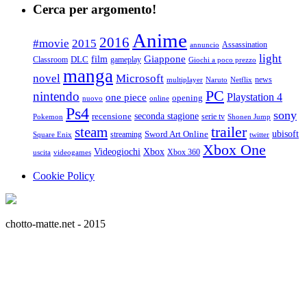
Cerca per argomento!
Anime
2016
#movie
2015
Assassination
annuncio
light
Giappone
film
Classroom
DLC
gameplay
Giochi a poco prezzo
manga
Microsoft
novel
news
multiplayer
Naruto
Netflix
PC
nintendo
Playstation 4
one piece
opening
nuovo
online
Ps4
sony
seconda stagione
recensione
serie tv
Pokemon
Shonen Jump
trailer
steam
ubisoft
streaming
Sword Art Online
Square Enix
twitter
Xbox One
Videogiochi
Xbox
Xbox 360
uscita
videogames
Cookie Policy
chotto-matte.net - 2015