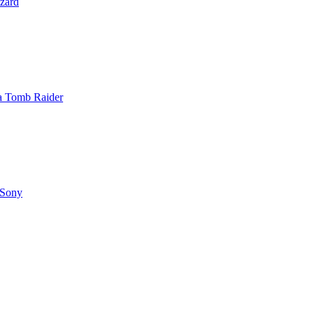
zzard
 a Tomb Raider
 Sony