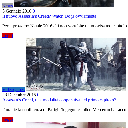
News
5 Gennaio 2016
0
Il nuovo Assassin’s Creed? Watch Dogs ovviamente!
Per il prossimo Natale 2016 chi non vorrebbe un nuovissimo capitolo
Leggi
Videogames
28 Dicembre 2015
0
Assassin’s Creed, una modalità cooperativa nel primo capitolo?
Durante la conferenza di Parigi l’ingegnere Julien Merceron ha racco
Leggi