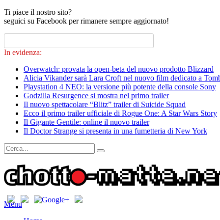
Ti piace il nostro sito?
seguici su Facebook per rimanere sempre aggiornato!
In evidenza:
Overwatch: provata la open-beta del nuovo prodotto Blizzard
Alicia Vikander sarà Lara Croft nel nuovo film dedicato a Tom
Playstation 4 NEO: la versione più potente della console Sony
Godzilla Resurgence si mostra nel primo trailer
Il nuovo spettacolare “Blitz” trailer di Suicide Squad
Ecco il primo trailer ufficiale di Rogue One: A Star Wars Story
Il Gigante Gentile: online il nuovo trailer
Il Doctor Strange si presenta in una fumetteria di New York
Menu