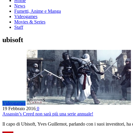
Home
News
Fumetti, Anime e Manga
Videogames
Movies & Series
Staff
ubisoft
Videogames
19 Febbraio 2016
0
Assassin’s Creed non sarà più una serie annuale!
Il capo di Ubisoft, Yves Guillemot, parlando con i suoi investitori, ha