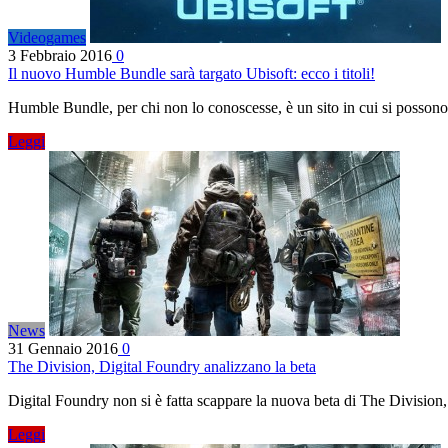
Videogames
3 Febbraio 2016
0
Il nuovo Humble Bundle sarà targato Ubisoft: ecco i titoli!
Humble Bundle, per chi non lo conoscesse, è un sito in cui si possono
Leggi
News
31 Gennaio 2016
0
The Division, Digital Foundry analizzano la beta
Digital Foundry non si è fatta scappare la nuova beta di The Division
Leggi