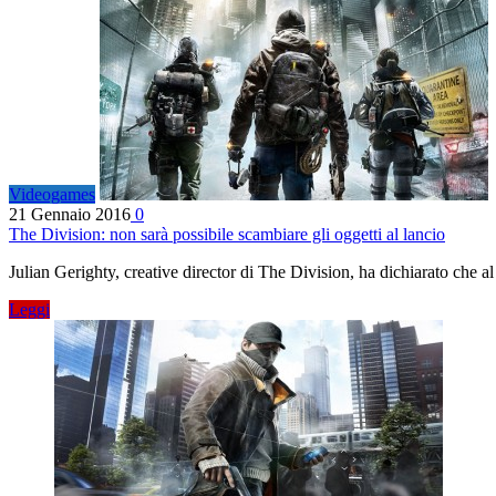
Videogames
21 Gennaio 2016
0
The Division: non sarà possibile scambiare gli oggetti al lancio
Julian Gerighty, creative director di The Division, ha dichiarato che al
Leggi