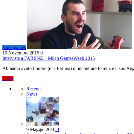
Videogames
10 Novembre 2015
0
Intervista a FARENZ – Milan GamesWeek 2015
Abbiamo avuto l’onore (e la fortuna) di incontrare Farenz e il suo
Leggi
Recenti
News
9 Maggio 2016
0