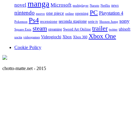
manga
Microsoft
novel
news
multiplayer
Naruto
Netflix
PC
nintendo
Playstation 4
one piece
opening
nuovo
online
Ps4
sony
seconda stagione
recensione
serie tv
Pokemon
Shonen Jump
trailer
steam
ubisoft
streaming
Sword Art Online
Square Enix
twitter
Xbox One
Videogiochi
Xbox
Xbox 360
uscita
videogames
Cookie Policy
chotto-matte.net - 2015