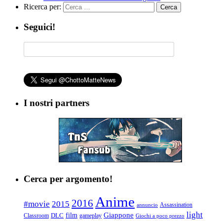
Ricerca per:
Seguici!
I nostri partners
Cerca per argomento!
Anime
2016
#movie
2015
Assassination
annuncio
light
Giappone
film
Classroom
DLC
gameplay
Giochi a poco prezzo