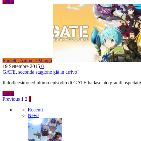
Leggi
Fumetti, Anime e Manga
19 Settembre 2015
0
GATE, seconda stagione già in arrivo!
Il dodicesimo ed ultimo episodio di GATE ha lasciato grandi aspettativ
Leggi
Previous
1
2
3
Recenti
News