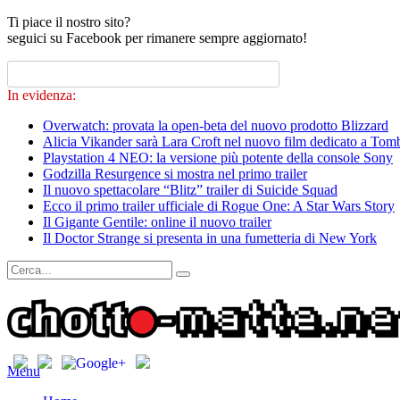
Ti piace il nostro sito?
seguici su Facebook per rimanere sempre aggiornato!
In evidenza:
Overwatch: provata la open-beta del nuovo prodotto Blizzard
Alicia Vikander sarà Lara Croft nel nuovo film dedicato a Tom
Playstation 4 NEO: la versione più potente della console Sony
Godzilla Resurgence si mostra nel primo trailer
Il nuovo spettacolare “Blitz” trailer di Suicide Squad
Ecco il primo trailer ufficiale di Rogue One: A Star Wars Story
Il Gigante Gentile: online il nuovo trailer
Il Doctor Strange si presenta in una fumetteria di New York
Menu