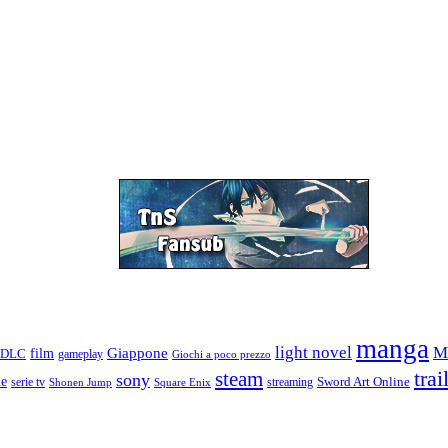
manga
M
light novel
Giappone
film
DLC
gameplay
Giochi a poco prezzo
trai
steam
sony
ne
serie tv
streaming
Sword Art Online
Shonen Jump
Square Enix