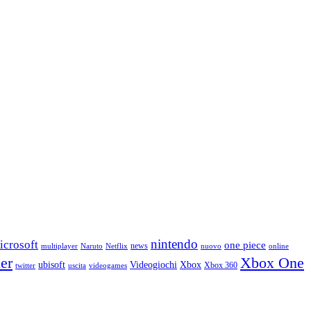
nintendo
icrosoft
one piece
news
multiplayer
Naruto
Netflix
nuovo
online
ler
Xbox One
ubisoft
Videogiochi
Xbox
Xbox 360
twitter
uscita
videogames