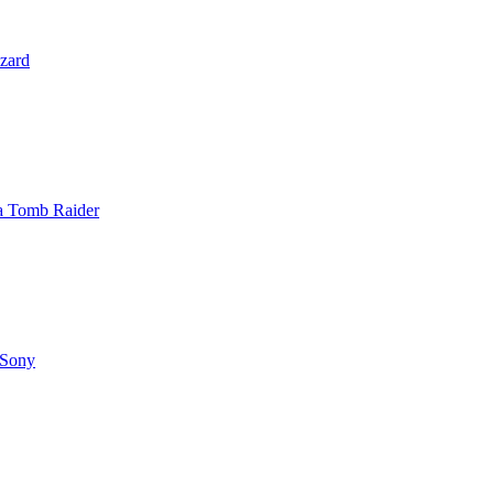
zzard
 a Tomb Raider
 Sony