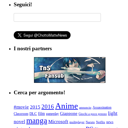
Seguici!
I nostri partners
Cerca per argomento!
Anime
2016
#movie
2015
Assassination
annuncio
light
Giappone
film
Classroom
DLC
gameplay
Giochi a poco prezzo
manga
Microsoft
novel
news
multiplayer
Naruto
Netflix