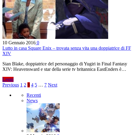
10 Gennaio 2016
0
Lutto in casa Square Enix – trovata senza vita una doppiatrice di FF
XIV
Sian Blake, doppiatrice del personaggio di Yugiri in Final Fantasy
XIV: Heavensward e star della serie tv britannica EastEnders è…
Leggi
Previous
1
2
3
4
5
…
7
Next
Recenti
News