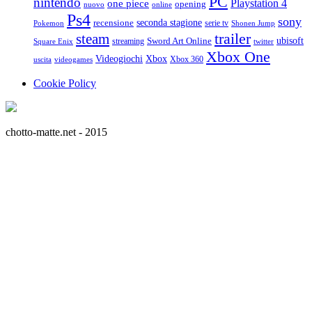
PC
nintendo
Playstation 4
one piece
opening
nuovo
online
Ps4
sony
seconda stagione
recensione
serie tv
Pokemon
Shonen Jump
trailer
steam
ubisoft
streaming
Sword Art Online
Square Enix
twitter
Xbox One
Videogiochi
Xbox
Xbox 360
uscita
videogames
Cookie Policy
chotto-matte.net - 2015