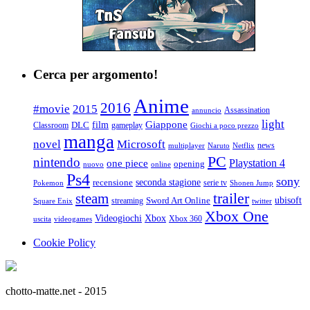
Cerca per argomento!
Anime
2016
#movie
2015
Assassination
annuncio
light
Giappone
film
Classroom
DLC
gameplay
Giochi a poco prezzo
manga
Microsoft
novel
news
multiplayer
Naruto
Netflix
PC
nintendo
Playstation 4
one piece
opening
nuovo
online
Ps4
sony
seconda stagione
recensione
serie tv
Pokemon
Shonen Jump
trailer
steam
ubisoft
streaming
Sword Art Online
Square Enix
twitter
Xbox One
Videogiochi
Xbox
Xbox 360
uscita
videogames
Cookie Policy
chotto-matte.net - 2015