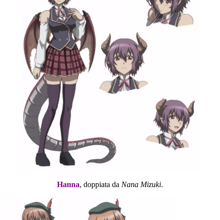
Hanna
, doppiata da
Nana Mizuki
.