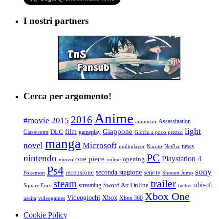
I nostri partners
Cerca per argomento!
Anime
2016
#movie
2015
Assassination
annuncio
light
Giappone
film
Classroom
DLC
gameplay
Giochi a poco prezzo
manga
Microsoft
novel
news
multiplayer
Naruto
Netflix
PC
nintendo
Playstation 4
one piece
opening
nuovo
online
Ps4
sony
seconda stagione
recensione
serie tv
Pokemon
Shonen Jump
trailer
steam
ubisoft
streaming
Sword Art Online
Square Enix
twitter
Xbox One
Videogiochi
Xbox
Xbox 360
uscita
videogames
Cookie Policy