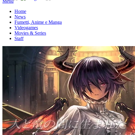
Menu
Home
News
Fumetti, Anime e Manga
Videogames
Movies & Series
Staff