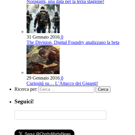
Noragami, una data per la terza stagione!
31 Gennaio 2016
0
The Division, Digital Foundry analizzano la beta
29 Gennaio 2016
0
Curiosità su… L’Attacco dei Giganti!
Ricerca per:
Seguici!