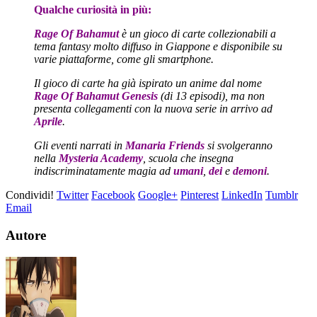
Qualche curiosità in più:
Rage Of Bahamut
è un gioco di carte collezionabili a
tema fantasy molto diffuso in Giappone e disponibile su
varie piattaforme, come gli smartphone.
Il gioco di carte ha già ispirato un anime dal nome
Rage Of Bahamut Genesis
(di 13 episodi), ma non
presenta collegamenti con la nuova serie in arrivo ad
Aprile
.
Gli eventi narrati in
Manaria Friends
si svolgeranno
nella
Mysteria Academy
, scuola che insegna
indiscriminatamente magia ad
umani
,
dei
e
demoni
.
Condividi!
Twitter
Facebook
Google+
Pinterest
LinkedIn
Tumblr
Email
Autore