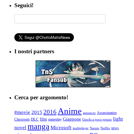
Seguici!
I nostri partners
Cerca per argomento!
Anime
2016
#movie
2015
Assassination
annuncio
light
Giappone
film
Classroom
DLC
gameplay
Giochi a poco prezzo
manga
Microsoft
novel
news
multiplayer
Naruto
Netflix