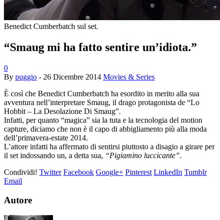
Benedict Cumberbatch sul set.
“Smaug mi ha fatto sentire un’idiota.”
0
By
puggio
-
26 Dicembre 2014
Movies & Series
È così che Benedict Cumberbatch ha esordito in merito alla sua
avventura nell’interpretare Smaug, il drago protagonista de “Lo
Hobbit – La Desolazione Di Smaug”.
Infatti, per quanto “magica” sia la tuta e la tecnologia del motion
capture, diciamo che non è il capo di abbigliamento più alla moda
dell’primavera-estate 2014.
L’attore infatti ha affermato di sentirsi piuttosto a disagio a girare per
il set indossando un, a detta sua,
“Pigiamino luccicante”
.
Condividi!
Twitter
Facebook
Google+
Pinterest
LinkedIn
Tumblr
Email
Autore