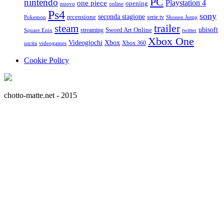
PC
nintendo
Playstation 4
one piece
opening
nuovo
online
Ps4
sony
seconda stagione
recensione
serie tv
Pokemon
Shonen Jump
trailer
steam
ubisoft
streaming
Sword Art Online
Square Enix
twitter
Xbox One
Videogiochi
Xbox
Xbox 360
uscita
videogames
Cookie Policy
chotto-matte.net - 2015