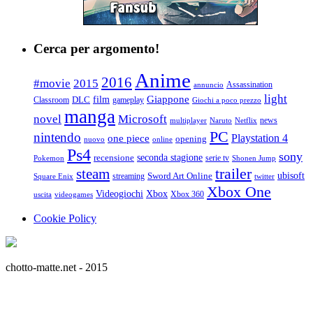
Cerca per argomento!
Anime
2016
#movie
2015
Assassination
annuncio
light
Giappone
film
Classroom
DLC
gameplay
Giochi a poco prezzo
manga
Microsoft
novel
news
multiplayer
Naruto
Netflix
PC
nintendo
Playstation 4
one piece
opening
nuovo
online
Ps4
sony
seconda stagione
recensione
serie tv
Pokemon
Shonen Jump
trailer
steam
ubisoft
streaming
Sword Art Online
Square Enix
twitter
Xbox One
Videogiochi
Xbox
Xbox 360
uscita
videogames
Cookie Policy
chotto-matte.net - 2015