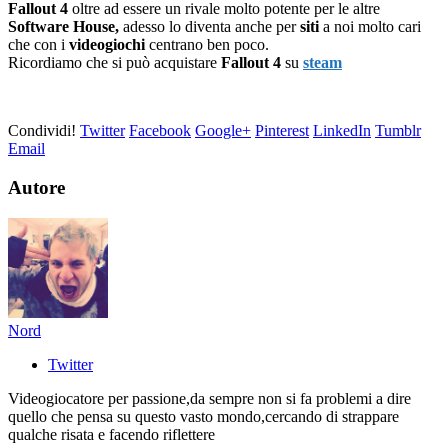
Fallout 4
oltre ad essere un rivale molto potente per le altre
Software House,
adesso lo diventa anche per
siti
a noi molto cari
che con i
videogiochi
centrano ben poco.
Ricordiamo che si può acquistare
Fallout 4
su
steam
Condividi!
Twitter
Facebook
Google+
Pinterest
LinkedIn
Tumblr
Email
Autore
Nord
Twitter
Videogiocatore per passione,da sempre non si fa problemi a dire
quello che pensa su questo vasto mondo,cercando di strappare
qualche risata e facendo riflettere