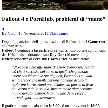
Fallout 4 e PornHub, problemi di “mano”
0
By
Nord
-
16 Novembre 2015
Videogames
Dopo l’apparizione della presentazione di
Fallout 4
del
Gamescon
su
PornHub.
Fallout 4
continua a far parlare di sé, sul famoso portale con un calo
del 10% di visite durante il suo
Day One
(10 novembre).
Il
vicepresidente
di PornHub
Corey Price
ha dichiarato:
“
Non possiamo affermare di essere troppo sorpresi da
ciò che è successo nel corso di quelle che possono
essere considerate le ore di gioco, Basandoci sui dati
sembrerebbe che molte persone abbiano deciso di
esplorare le wasteland prendendosi un giorno di ferie
dal lavoro e dalla scuola, mentre molte altre persone
hanno dovuto resistere fino alla fine della propria
normale giornata lavorativa.
“
Il grafico mostra un calo verso le
5:00
ed un altro verso le
18:00.