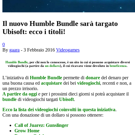
Il nuovo Humble Bundle sarà targato
Ubisoft: ecco i titoli!
0
By
gaara
-
3 Febbraio 2016
Videogames
Humble Bundle
, per chi non lo conoscesse, è un sito in cui si possono acquistare diversi
videogiochi (a partire da
un dollaro
), il cui ricavato viene devoluto in
beneficenza
.
L’iniziativa di
Humble Bundle
permette di
donare
del denaro per
una buona causa ed
acquistare
dei bei
videogiochi
, recenti e non, a
un prezzo irrisorio.
A partire da oggi
e per i prossimi dieci giorni si potrà acquistare il
bundle
di videogiochi targati
Ubisoft
.
Ecco la lista dei videogiochi coinvolti in questa iniziativa
.
Con una donazione di un dollaro si possono ottenere:
Call of Juarez: Gunslinger
Grow Home