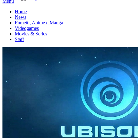
Menu
Home
News
Fumetti, Anime e Manga
Videogames
Movies & Series
Staff