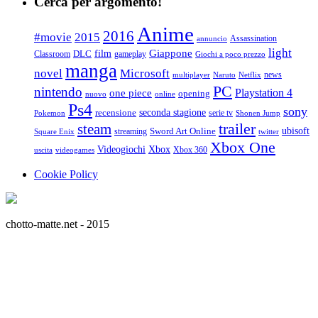
Cerca per argomento!
Anime
2016
#movie
2015
Assassination
annuncio
light
Giappone
film
Classroom
DLC
gameplay
Giochi a poco prezzo
manga
Microsoft
novel
news
multiplayer
Naruto
Netflix
PC
nintendo
Playstation 4
one piece
opening
nuovo
online
Ps4
sony
seconda stagione
recensione
serie tv
Pokemon
Shonen Jump
trailer
steam
ubisoft
streaming
Sword Art Online
Square Enix
twitter
Xbox One
Videogiochi
Xbox
Xbox 360
uscita
videogames
Cookie Policy
chotto-matte.net - 2015