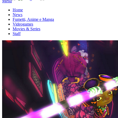
Menu
Home
News
Fumetti, Anime e Manga
Videogames
Movies & Series
Staff