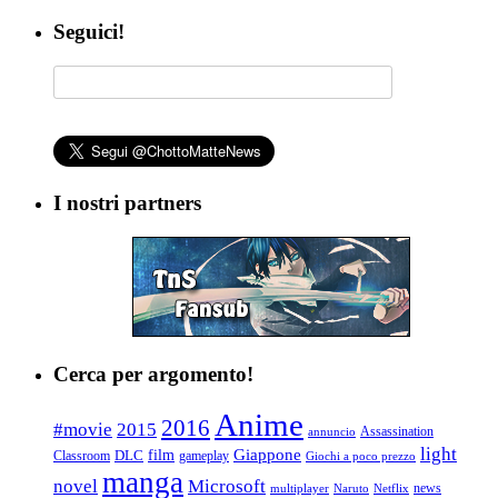
Seguici!
I nostri partners
Cerca per argomento!
Anime
2016
#movie
2015
Assassination
annuncio
light
Giappone
film
Classroom
DLC
gameplay
Giochi a poco prezzo
manga
Microsoft
novel
news
multiplayer
Naruto
Netflix