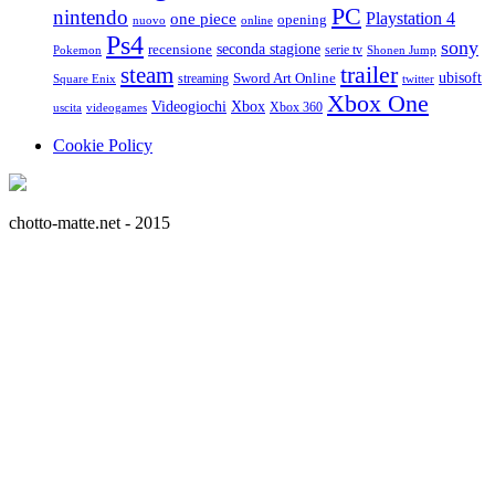
PC
nintendo
Playstation 4
one piece
opening
nuovo
online
Ps4
sony
seconda stagione
recensione
serie tv
Pokemon
Shonen Jump
trailer
steam
ubisoft
streaming
Sword Art Online
Square Enix
twitter
Xbox One
Videogiochi
Xbox
Xbox 360
uscita
videogames
Cookie Policy
chotto-matte.net - 2015