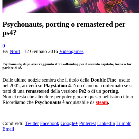
Psychonauts, porting o remastered per
ps4?
0
By
Nord
-
12 Gennaio 2016
Videogames
Psychonauts
, dopo aver raggiunto il crowdfunding per il secondo capitolo, torna a far
parlare di sé.
Dalle ultime notizie sembra che il titolo della
Double Fine
, uscito
nel 2005, arriverà su
Playstation 4
. Non è ancora confermato se si
tratti di una
remastered
della versione
Ps2
o di un
porting
.
Non ci resta che attendere per poter giocare questo bellissimo titolo.
Ricordiamo che
Psychonauts
è acquistabile da
steam
.
Condividi!
Twitter
Facebook
Google+
Pinterest
LinkedIn
Tumblr
Email