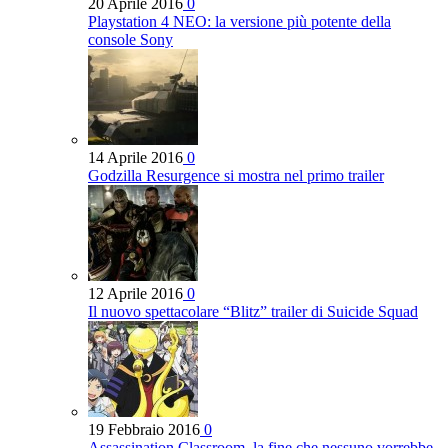
20 Aprile 2016
0
Playstation 4 NEO: la versione più potente della
console Sony
14 Aprile 2016
0
Godzilla Resurgence si mostra nel primo trailer
12 Aprile 2016
0
Il nuovo spettacolare “Blitz” trailer di Suicide Squad
19 Febbraio 2016
0
Assassination Classroom, la fine che nessuno vorrebbe