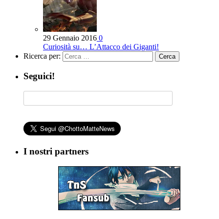
29 Gennaio 2016
0
Curiosità su… L’Attacco dei Giganti!
Ricerca per:
Seguici!
I nostri partners