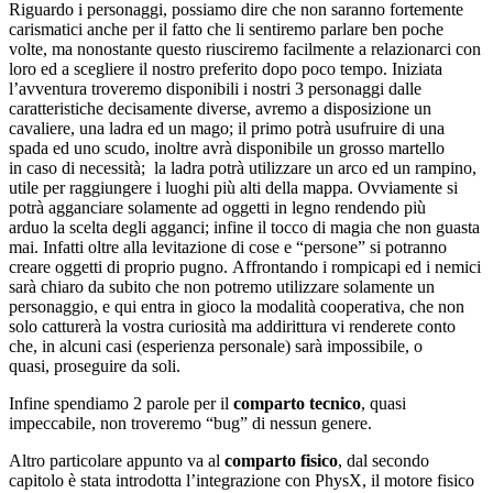
Riguardo i personaggi, possiamo dire che non saranno fortemente
carismatici anche per il fatto che li sentiremo parlare ben poche
volte, ma nonostante questo riusciremo facilmente a relazionarci con
loro ed a scegliere il nostro preferito dopo poco tempo. Iniziata
l’avventura troveremo disponibili i nostri 3 personaggi dalle
caratteristiche decisamente diverse, avremo a disposizione un
cavaliere, una ladra ed un mago; il primo potrà usufruire di una
spada ed uno scudo, inoltre avrà disponibile un grosso martello
in caso di necessità; la ladra potrà utilizzare un arco ed un rampino,
utile per raggiungere i luoghi più alti della mappa. Ovviamente si
potrà agganciare solamente ad oggetti in legno rendendo più
arduo la scelta degli agganci; infine il tocco di magia che non guasta
mai. Infatti oltre alla levitazione di cose e “persone” si potranno
creare oggetti di proprio pugno. Affrontando i rompicapi ed i nemici
sarà chiaro da subito che non potremo utilizzare solamente un
personaggio, e qui entra in gioco la modalità cooperativa, che non
solo catturerà la vostra curiosità ma addirittura vi renderete conto
che, in alcuni casi (esperienza personale) sarà impossibile, o
quasi, proseguire da soli.
Infine spendiamo 2 parole per il
comparto tecnico
, quasi
impeccabile, non troveremo “bug” di nessun genere.
Altro particolare appunto va al
comparto fisico
, dal secondo
capitolo è stata introdotta l’integrazione con PhysX, il motore fisico