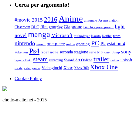
Cerca per argomento!
Anime
2016
#movie
2015
Assassination
annuncio
light
Giappone
film
Classroom
DLC
gameplay
Giochi a poco prezzo
manga
Microsoft
novel
news
multiplayer
Naruto
Netflix
PC
nintendo
Playstation 4
one piece
opening
nuovo
online
Ps4
sony
seconda stagione
recensione
serie tv
Pokemon
Shonen Jump
trailer
steam
ubisoft
streaming
Sword Art Online
Square Enix
twitter
Xbox One
Videogiochi
Xbox
Xbox 360
uscita
videogames
Cookie Policy
chotto-matte.net - 2015