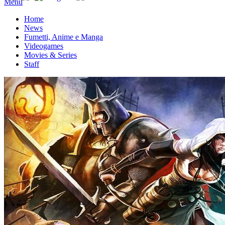
Menu
Home
News
Fumetti, Anime e Manga
Videogames
Movies & Series
Staff