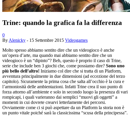
Trine: quando la grafica fa la differenza
0
By
Alenicky
-
15 Settembre 2015
Videogames
Molto spesso abbiamo sentito dire che un videogioco è anche
un’opera d’arte, ma quando mai abbiamo sentito dire che un
videogioco è un “dipinto”? Beh, questo è proprio il caso di Trine,
serie che include ben 3 giochi che, come possiamo dire?
Sono uno
più bello dell’altro!
Iniziamo col dire che si tratta di un Platform,
avventura principalmente in due dimensioni (ad eccezione del terzo
capitolo). Sicuramente la prima cosa che salta all’occhio è la cura e
l’armoniosità delle ambientazioni. Infatti Trine crea il suo punto di
forza attorno all’ambiente e solo in secondo luogo la presenza di vari
rompicapi, i quali varieranno dai semplici “muovi gli oggetti” a
momenti in cui dovrete crearvi letterlamente dei percorsi.
Ovviamente come ci si può aspettare da un Platform la storia non è
un punto vitale poiché sarà la classicissima “scusa della principessa”.