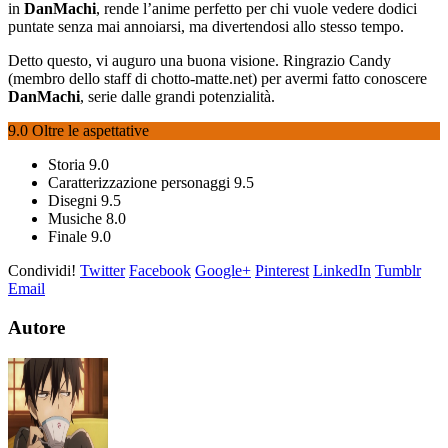
in
DanMachi
, rende l’anime perfetto per chi vuole vedere dodici
puntate senza mai annoiarsi, ma divertendosi allo stesso tempo.
Detto questo, vi auguro una buona visione. Ringrazio Candy
(membro dello staff di chotto-matte.net) per avermi fatto conoscere
DanMachi
, serie dalle grandi potenzialità.
9.0
Oltre le aspettative
Storia
9.0
Caratterizzazione personaggi
9.5
Disegni
9.5
Musiche
8.0
Finale
9.0
Condividi!
Twitter
Facebook
Google+
Pinterest
LinkedIn
Tumblr
Email
Autore