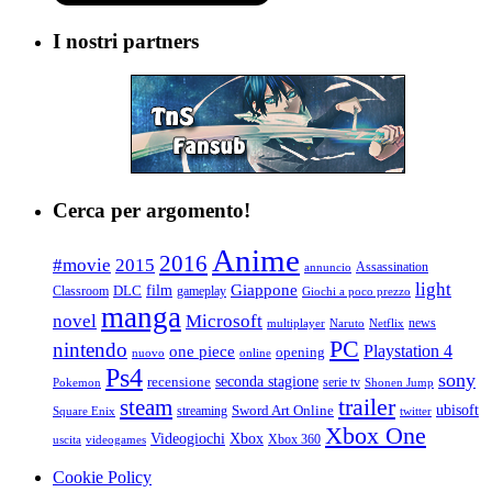
I nostri partners
Cerca per argomento!
Anime
2016
#movie
2015
Assassination
annuncio
light
Giappone
film
Classroom
DLC
gameplay
Giochi a poco prezzo
manga
Microsoft
novel
news
multiplayer
Naruto
Netflix
PC
nintendo
Playstation 4
one piece
opening
nuovo
online
Ps4
sony
seconda stagione
recensione
serie tv
Pokemon
Shonen Jump
trailer
steam
ubisoft
streaming
Sword Art Online
Square Enix
twitter
Xbox One
Videogiochi
Xbox
Xbox 360
uscita
videogames
Cookie Policy