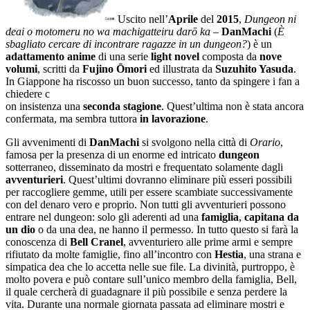
Uscito nell’
Aprile
del
2015
,
Dungeon ni
deai o motomeru no wa machigatteiru darō ka
–
DanMachi
(
È
sbagliato cercare di incontrare ragazze in un dungeon?
) è un
adattamento anime
di una serie
light novel
composta da
nove
volumi
, scritti da
Fujino Ōmori
ed illustrata da
Suzuhito Yasuda
.
In Giappone ha riscosso un buon successo, tanto da spingere i fan a
chiedere c
on insistenza una
seconda stagione
. Quest’ultima non è stata ancora
confermata, ma sembra tuttora
in lavorazione
.
Gli avvenimenti di
DanMachi
si svolgono nella città di
Orario
,
famosa per la presenza di un enorme ed intricato
dungeon
sotterraneo, disseminato da mostri e frequentato solamente dagli
avventurieri
. Quest’ultimi dovranno eliminare più esseri possibili
per raccogliere gemme, utili per essere scambiate successivamente
con del denaro vero e proprio. Non tutti gli avventurieri possono
entrare nel dungeon: solo gli aderenti ad una
famiglia
,
capitana da
un dio
o da una dea, ne hanno il permesso. In tutto questo si farà la
conoscenza di
Bell Cranel
, avventuriero alle prime armi e sempre
rifiutato da molte famiglie, fino all’incontro con
Hestia
, una strana e
simpatica dea che lo accetta nelle sue file. La divinità, purtroppo, è
molto povera e può contare sull’unico membro della famiglia, Bell,
il quale cercherà di guadagnare il più possibile e senza perdere la
vita. Durante una normale giornata passata ad eliminare mostri e