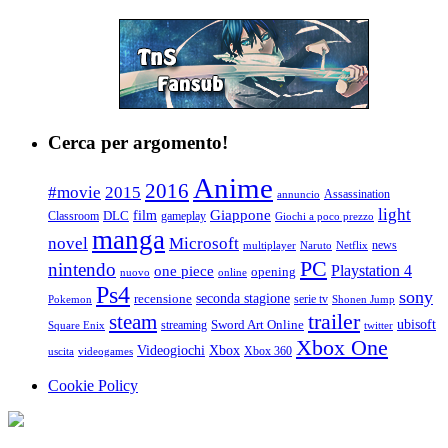
Cerca per argomento!
Anime
2016
#movie
2015
Assassination
annuncio
light
Giappone
film
Classroom
DLC
gameplay
Giochi a poco prezzo
manga
Microsoft
novel
news
multiplayer
Naruto
Netflix
PC
nintendo
Playstation 4
one piece
opening
nuovo
online
Ps4
sony
seconda stagione
recensione
serie tv
Pokemon
Shonen Jump
trailer
steam
ubisoft
streaming
Sword Art Online
Square Enix
twitter
Xbox One
Videogiochi
Xbox
Xbox 360
uscita
videogames
Cookie Policy