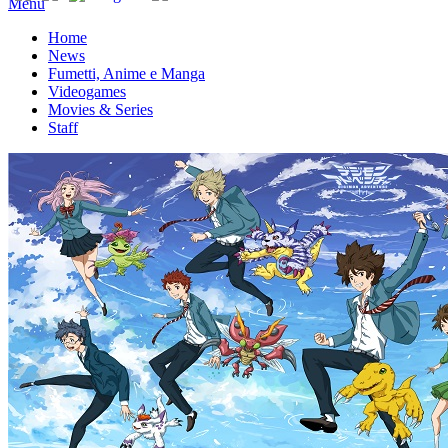
Menu
Home
News
Fumetti, Anime e Manga
Videogames
Movies & Series
Staff