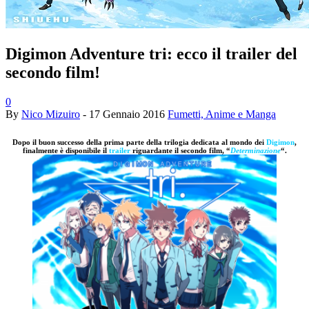
Digimon Adventure tri: ecco il trailer del
secondo film!
0
By
Nico Mizuiro
-
17 Gennaio 2016
Fumetti, Anime e Manga
Dopo il buon successo della prima parte della trilogia dedicata al mondo dei
Digimon
,
finalmente è disponibile il
trailer
riguardante il secondo film, “
Determinazione
“.