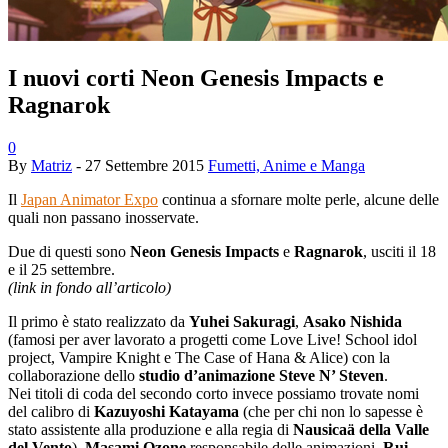
I nuovi corti Neon Genesis Impacts e
Ragnarok
0
By
Matriz
-
27 Settembre 2015
Fumetti, Anime e Manga
Il
Japan Animator Expo
continua a sfornare molte perle, alcune delle
quali non passano inosservate.
Due di questi sono
Neon Genesis Impacts
e
Ragnarok
, usciti il 18
e il 25 settembre.
(link in fondo all’articolo)
Il primo è stato realizzato da
Yuhei Sakuragi
,
Asako Nishida
(famosi per aver lavorato a progetti come Love Live! School idol
project, Vampire Knight e The Case of Hana & Alice) con la
collaborazione dello
studio d’animazione Steve N’ Steven
.
Nei titoli di coda del secondo corto invece possiamo trovate nomi
del calibro di
Kazuyoshi Katayama
(che per chi non lo sapesse è
stato assistente alla produzione e alla regia di
Nausicaä della Valle
del Vento
),
Masami Ozone
responsabile delle animazioni,
Rui