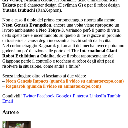
Takatō
per il character design (Devilman G) e per il robot design
Yutaka Izubuchi
(RahXephon).
Non a caso il titolo del primo cortometraggio riporta alla mente
Neon Genesis Evangelion
, ancora una volta viene riproposto un
lavoro ambientato a
Neo Tokyo-3
, variando però il punto di vista
dello spettatore e incentrandolo su quello di tre ragazze in procinto
di trasferirsi a causa degli incessanti attacchi subiti dalla città.
Nel cortometraggio Ragnarok gli amanti dei mecha invece potranno
godersi un po’ di azione alle porte del
The International Giant
Robot Exhibition a Odaiba
, dove il robot rappresentante del
Giappone perde il controllo e toccherà ai robot degli altri paesi
risolvere la situazione, come andrà a finire?
Senza indugiare oltre vi lasciamo ai due video:
–
Neon Genesis Impacts (guarda il video su animatorexpo.com)
–
Ragnarok (guarda il video su animatorexpo.com)
Condividi!
Twitter
Facebook
Google+
Pinterest
LinkedIn
Tumblr
Email
Autore