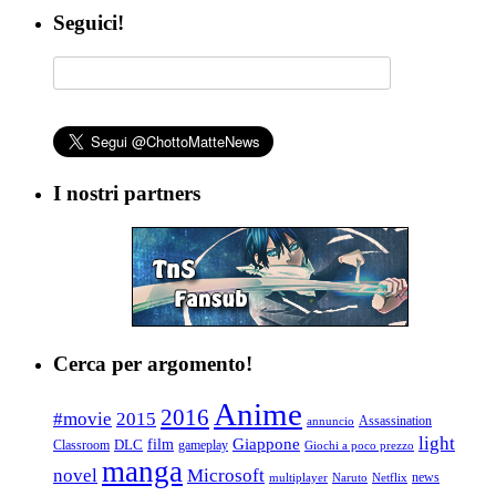
Seguici!
I nostri partners
Cerca per argomento!
Anime
2016
#movie
2015
Assassination
annuncio
light
Giappone
film
Classroom
DLC
gameplay
Giochi a poco prezzo
manga
Microsoft
novel
news
multiplayer
Naruto
Netflix