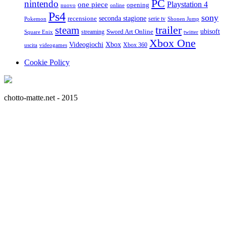
PC
nintendo
Playstation 4
one piece
opening
nuovo
online
Ps4
sony
seconda stagione
recensione
serie tv
Pokemon
Shonen Jump
trailer
steam
ubisoft
streaming
Sword Art Online
Square Enix
twitter
Xbox One
Videogiochi
Xbox
Xbox 360
uscita
videogames
Cookie Policy
chotto-matte.net - 2015