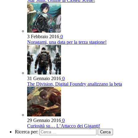
Star Shift: Online la Closed Scene!
3 Febbraio 2016
0
Noragami, una data per la terza stagione!
31 Gennaio 2016
0
The Division, Digital Foundry analizzano la beta
29 Gennaio 2016
0
Curiosità su… L’Attacco dei Giganti!
Ricerca per: