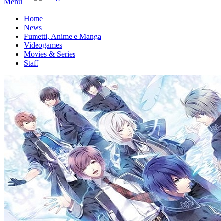
Menu
Home
News
Fumetti, Anime e Manga
Videogames
Movies & Series
Staff