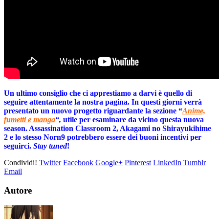
Un ultimo consiglio che ci apprestiamo a darvi è quello di
seguire attentamente la nostra pagina. In questi giorni verrà
presentato un nuovo progetto riguardante la sezione “
Anime,
fumetti e manga
“,
utile per esaminare da vicino questa nuova
season. Assassination Classroom 2, Akagami no Shirayukihime
2 e lo stesso Norn9 potrebbero essere dei buoni incentivi per
seguirci.
Stay tuned
!
Condividi!
Twitter
Facebook
Google+
Pinterest
LinkedIn
Tumblr
Email
Autore