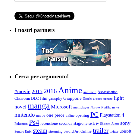
I nostri partners
Cerca per argomento!
Anime
2016
#movie
2015
Assassination
annuncio
light
Giappone
film
Classroom
DLC
gameplay
Giochi a poco prezzo
manga
Microsoft
novel
news
multiplayer
Naruto
Netflix
PC
nintendo
Playstation 4
one piece
opening
nuovo
online
Ps4
sony
seconda stagione
recensione
serie tv
Pokemon
Shonen Jump
trailer
steam
ubisoft
streaming
Sword Art Online
Square Enix
twitter