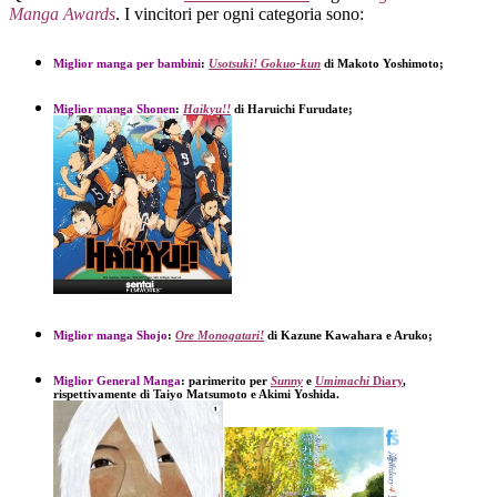
Manga Awards
. I vincitori per ogni categoria sono:
Miglior manga per bambini
:
Usotsuki! Gokuo-kun
di Makoto Yoshimoto;
Miglior
manga
Shonen
:
Haikyu!!
di Haruichi Furudate;
Miglior
manga
Shojo
:
Ore Monogatari!
di Kazune Kawahara e Aruko;
Miglior
General Manga
: parimerito per
Sunny
e
Umimachi
Diary
,
rispettivamente di Taiyo Matsumoto e Akimi Yoshida.