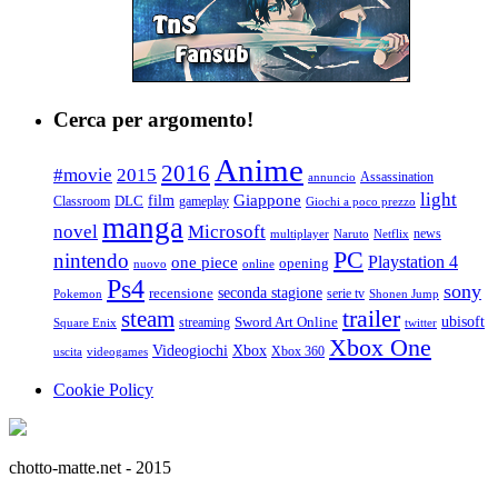
Cerca per argomento!
Anime
2016
#movie
2015
Assassination
annuncio
light
Giappone
film
Classroom
DLC
gameplay
Giochi a poco prezzo
manga
Microsoft
novel
news
multiplayer
Naruto
Netflix
PC
nintendo
Playstation 4
one piece
opening
nuovo
online
Ps4
sony
seconda stagione
recensione
serie tv
Pokemon
Shonen Jump
trailer
steam
ubisoft
streaming
Sword Art Online
Square Enix
twitter
Xbox One
Videogiochi
Xbox
Xbox 360
uscita
videogames
Cookie Policy
chotto-matte.net - 2015