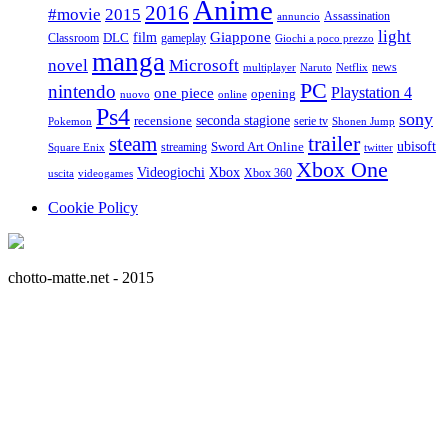
Anime
2016
#movie
2015
Assassination
annuncio
light
Giappone
film
Classroom
DLC
gameplay
Giochi a poco prezzo
manga
Microsoft
novel
news
multiplayer
Naruto
Netflix
PC
nintendo
Playstation 4
one piece
opening
nuovo
online
Ps4
sony
seconda stagione
recensione
serie tv
Pokemon
Shonen Jump
trailer
steam
ubisoft
streaming
Sword Art Online
Square Enix
twitter
Xbox One
Videogiochi
Xbox
Xbox 360
uscita
videogames
Cookie Policy
chotto-matte.net - 2015