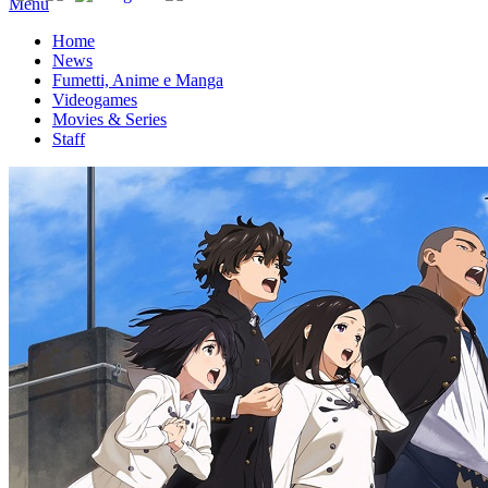
Menu
Home
News
Fumetti, Anime e Manga
Videogames
Movies & Series
Staff