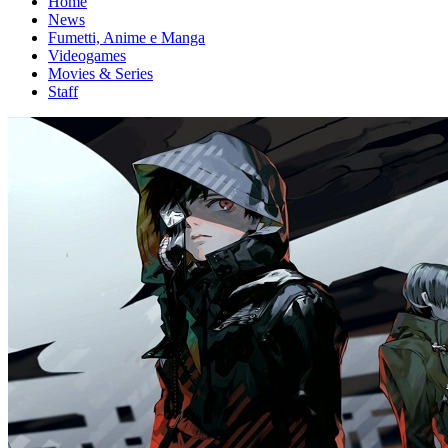
Home
News
Fumetti, Anime e Manga
Videogames
Movies & Series
Staff