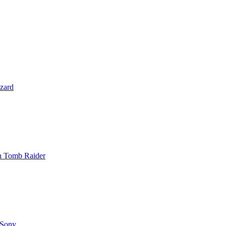
zzard
 a Tomb Raider
 Sony