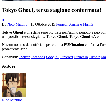
Tokyo Ghoul, terza stagione confermata!
0
By
Nico Mizuiro
-
13 Ottobre 2015
Fumetti, Anime e Manga
Tokyo Ghoul
è una delle serie più viste nell’ultimo periodo e può con
una possibile
terza stagione
.
Tokyo Ghoul
,
Tokyo Ghoul √A
e..
Nessun nome o data ufficiale per ora, ma
FUNimation
conferma l’us
promettente serie.
Condividi!
Twitter
Facebook
Google+
Pinterest
LinkedIn
Tumblr
Ema
Autore
Nico Mizuiro