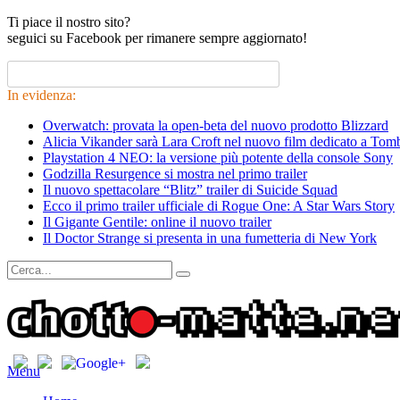
Ti piace il nostro sito?
seguici su Facebook per rimanere sempre aggiornato!
In evidenza:
Overwatch: provata la open-beta del nuovo prodotto Blizzard
Alicia Vikander sarà Lara Croft nel nuovo film dedicato a Tom
Playstation 4 NEO: la versione più potente della console Sony
Godzilla Resurgence si mostra nel primo trailer
Il nuovo spettacolare “Blitz” trailer di Suicide Squad
Ecco il primo trailer ufficiale di Rogue One: A Star Wars Story
Il Gigante Gentile: online il nuovo trailer
Il Doctor Strange si presenta in una fumetteria di New York
Menu