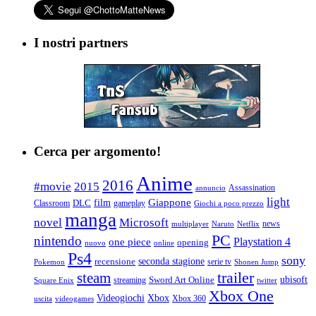
I nostri partners
Cerca per argomento!
Anime
2016
#movie
2015
Assassination
annuncio
light
Giappone
film
Classroom
DLC
gameplay
Giochi a poco prezzo
manga
Microsoft
novel
news
multiplayer
Naruto
Netflix
PC
nintendo
Playstation 4
one piece
opening
nuovo
online
Ps4
sony
seconda stagione
recensione
serie tv
Pokemon
Shonen Jump
trailer
steam
ubisoft
streaming
Sword Art Online
Square Enix
twitter
Xbox One
Videogiochi
Xbox
Xbox 360
uscita
videogames