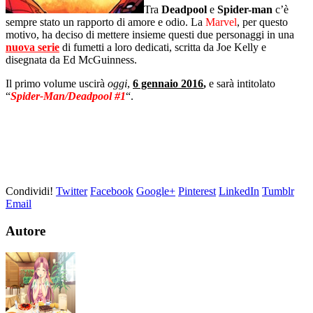
Tra
Deadpool
e
Spider-man
c’è
sempre stato un rapporto di amore e odio. La
Marvel
, per questo
motivo, ha deciso di mettere insieme questi due personaggi in una
nuova serie
di fumetti a loro dedicati, scritta da Joe Kelly e
disegnata da Ed McGuinness.
Il primo volume uscirà
oggi
,
6 gennaio 2016
,
e sarà intitolato
“
Spider-Man/Deadpool #1
“.
Condividi!
Twitter
Facebook
Google+
Pinterest
LinkedIn
Tumblr
Email
Autore