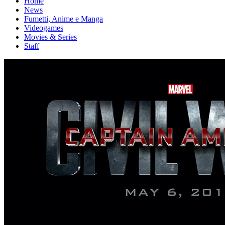
Home
News
Fumetti, Anime e Manga
Videogames
Movies & Series
Staff