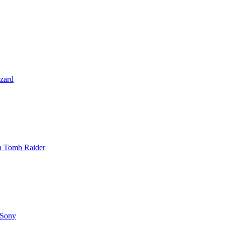
zzard
 a Tomb Raider
 Sony