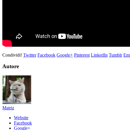
Condividi!
Twitter
Facebook
Google+
Pinterest
LinkedIn
Tumblr
Ema
Autore
Matriz
Website
Facebook
Google+