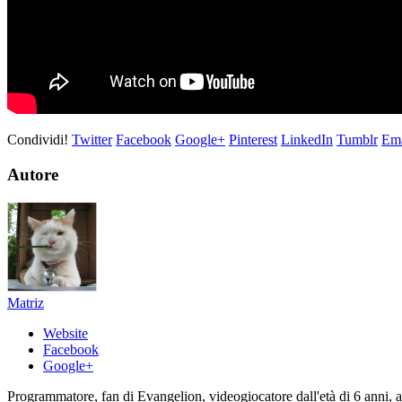
Condividi!
Twitter
Facebook
Google+
Pinterest
LinkedIn
Tumblr
Ema
Autore
Matriz
Website
Facebook
Google+
Programmatore, fan di Evangelion, videogiocatore dall'età di 6 anni, 