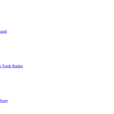
zzard
 a Tomb Raider
 Sony