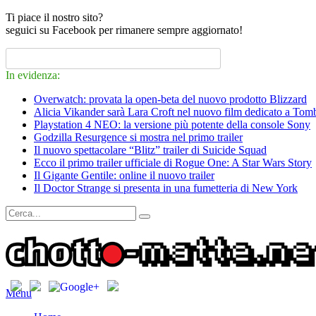
Ti piace il nostro sito?
seguici su Facebook per rimanere sempre aggiornato!
In evidenza:
Overwatch: provata la open-beta del nuovo prodotto Blizzard
Alicia Vikander sarà Lara Croft nel nuovo film dedicato a Tom
Playstation 4 NEO: la versione più potente della console Sony
Godzilla Resurgence si mostra nel primo trailer
Il nuovo spettacolare “Blitz” trailer di Suicide Squad
Ecco il primo trailer ufficiale di Rogue One: A Star Wars Story
Il Gigante Gentile: online il nuovo trailer
Il Doctor Strange si presenta in una fumetteria di New York
Menu