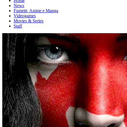
Home
News
Fumetti, Anime e Manga
Videogames
Movies & Series
Staff