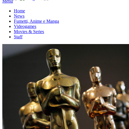
Menu
Home
News
Fumetti, Anime e Manga
Videogames
Movies & Series
Staff