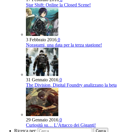
Star Shift: Online la Closed Scene!
3 Febbraio 2016
0
Noragami, una data per la terza stagione!
31 Gennaio 2016
0
The Division, Digital Foundry analizzano la beta
29 Gennaio 2016
0
Curiosità su… L’Attacco dei Giganti!
Ricerca per: