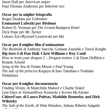
Jason Hall per
American sniper
Paul Thomas Anderson per
Inherent vice
Oscar per la miglior fotografia
Roger Deakins per
Unbroken
Emmanuel Lubezki per
Birdman
Robert D. Yeoman per
The Grand Budapest Hotel
Dick Pope per
Mr. Turner
Lukasz Zal eRyszard Lynzewski per
Ida
Oscar per il miglior film d’animazione
The Boxtrolls
di Anthony Stacchi, Graham Annable e Travis Knight
Big hero 6
di Don Hall, Chris Williams e Roy Conli
How to train your dragon 2
– Dragon trainer 2
di Dean DeBlois e
Bonnie Arnold
Song of the Sea
di Tomm Moore e Paul Young
The tale of the princess Kaguya
di Isao Takahata e Yoshiaki
Nishimura
Oscar per il miglior documentario
Finding
Vivian
, di MaierJohn Maloof e Charlie Siskel
Last Days in Vietnam
Rory Kennedy e Keven McAlester
CitizenFour
, di Laura Poitras, Mathilde Bonnefoy and Dirk
Wilutzky
The Salt of the Earth
,
di Wim Wenders, Juliano Ribeiro Salgado