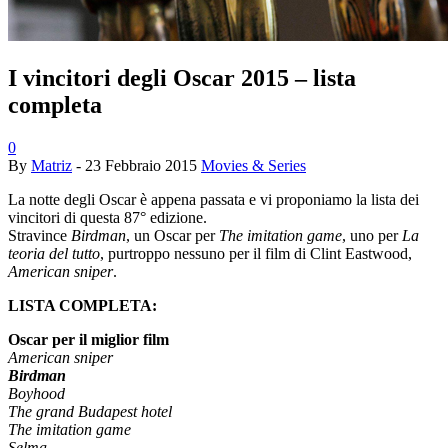
I vincitori degli Oscar 2015 – lista
completa
0
By
Matriz
-
23 Febbraio 2015
Movies & Series
La notte degli Oscar è appena passata e vi proponiamo la lista dei
vincitori di questa 87° edizione.
Stravince
Birdman
, un Oscar per
The imitation game
, uno per
La
teoria del tutto
, purtroppo nessuno per il film di Clint Eastwood,
American sniper
.
LISTA COMPLETA:
Oscar per il miglior film
American sniper
Birdman
Boyhood
The grand Budapest hotel
The imitation game
Selma