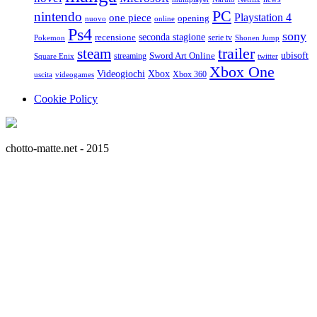
PC
nintendo
Playstation 4
one piece
opening
nuovo
online
Ps4
sony
seconda stagione
recensione
serie tv
Pokemon
Shonen Jump
trailer
steam
ubisoft
streaming
Sword Art Online
Square Enix
twitter
Xbox One
Videogiochi
Xbox
Xbox 360
uscita
videogames
Cookie Policy
chotto-matte.net - 2015