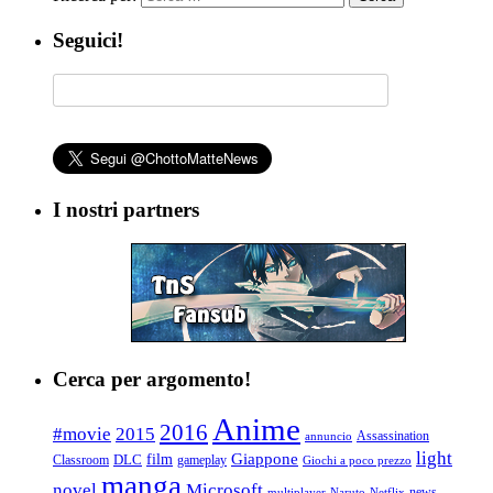
Seguici!
I nostri partners
Cerca per argomento!
Anime
2016
#movie
2015
Assassination
annuncio
light
Giappone
film
Classroom
DLC
gameplay
Giochi a poco prezzo
manga
Microsoft
novel
news
multiplayer
Naruto
Netflix