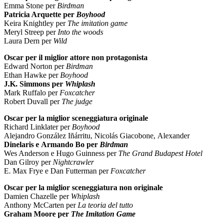
Emma Stone per
Birdman
Patricia Arquette per
Boyhood
Keira Knightley per
The imitation game
Meryl Streep per
Into the woods
Laura Dern per
Wild
Oscar per il miglior attore non protagonista
Edward Norton per
Birdman
Ethan Hawke per
Boyhood
J.K. Simmons per
Whiplash
Mark Ruffalo per
Foxcatcher
Robert Duvall per
The judge
Oscar per la miglior sceneggiatura originale
Richard Linklater per
Boyhood
Alejandro González Iñárritu, Nicolás Giacobone, Alexander
Dinelaris e Armando Bo per
Birdman
Wes Anderson e Hugo Guinness per
The Grand Budapest Hotel
Dan Gilroy per
Nightcrawler
E. Max Frye e Dan Futterman per
Foxcatcher
Oscar per la miglior sceneggiatura non originale
Damien Chazelle per
Whiplash
Anthony McCarten per
La teoria del tutto
Graham Moore per
The Imitation Game