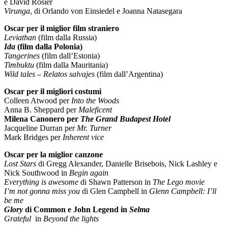
e David Rosier
Virunga
, di Orlando von Einsiedel e Joanna Natasegara
Oscar per il miglior film straniero
Leviathan
(film dalla Russia)
Ida
(film dalla Polonia)
Tangerines
(film dall’Estonia)
Timbuktu
(film dalla Mauritania)
Wild tales
– Relatos salvajes
(film dall’Argentina)
Oscar per il migliori costumi
Colleen Atwood per
Into the Woods
Anna B. Sheppard per
Maleficent
Milena Canonero per
The Grand Budapest Hotel
Jacqueline Durran per
Mr. Turner
Mark Bridges per
Inherent vice
Oscar per la miglior canzone
Lost Stars
di Gregg Alexander, Danielle Brisebois, Nick Lashley e
Nick Southwood in
Begin again
Everything is awesome
di Shawn Patterson in
The Lego movie
I’m not gonna miss you
di Glen Campbell in
Glenn Campbell: I’ll
be me
Glory
di Common e John Legend in
Selma
Grateful
in
Beyond the lights