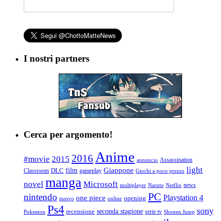
I nostri partners
Cerca per argomento!
Anime
2016
#movie
2015
Assassination
annuncio
light
Giappone
film
Classroom
DLC
gameplay
Giochi a poco prezzo
manga
Microsoft
novel
news
multiplayer
Naruto
Netflix
PC
nintendo
Playstation 4
one piece
opening
nuovo
online
Ps4
sony
seconda stagione
recensione
serie tv
Pokemon
Shonen Jump