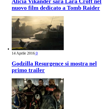
Alicia Vikander sarà Lara Croft nel
nuovo film dedicato a Tomb Raider
14 Aprile 2016
0
Godzilla Resurgence si mostra nel
primo trailer