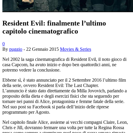
Resident Evil: finalmente l’ultimo
capitolo cinematografico
0
By
puggio
-
22 Gennaio 2015
Movies & Series
Nel 2002 la saga cinematografica di Resident Evil, il noto gioco di
casa Capcom, ha avuto inizio e dopo ben quattordici anni, ne
potremo vedere la conclusione.
Ebbene sì, è stato annunciato per il 2 Settembre 2016 l’ultimo film
della serie, ovvero Resident Evil: The Last Chapter.
L’annuncio è stato dato direttamente da Milla Jovovich, parlando a
proposito della dieta e degli esercizi fisici che sta seguendo per
tornare nei panni di Alice, protagonista e femme fatale della serie.
Nel suo post su Facebook si parla dell’inizio delle riprese
programmato per Agosto.
Nel capitolo finale Alice, assieme ai vecchi compagni Claire, Leon,
Chris e Jill, dovranno fermare una volta per tutte la Regina Rossa
presa come sempre a sterminare quel poco di razza umana rimasta