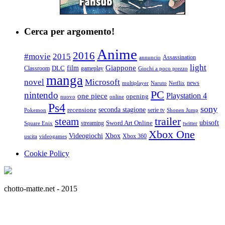
Cerca per argomento!
Anime
2016
#movie
2015
Assassination
annuncio
light
Giappone
film
Classroom
DLC
gameplay
Giochi a poco prezzo
manga
Microsoft
novel
news
multiplayer
Naruto
Netflix
PC
nintendo
Playstation 4
one piece
opening
nuovo
online
Ps4
sony
seconda stagione
recensione
serie tv
Pokemon
Shonen Jump
trailer
steam
ubisoft
streaming
Sword Art Online
Square Enix
twitter
Xbox One
Videogiochi
Xbox
Xbox 360
uscita
videogames
Cookie Policy
chotto-matte.net - 2015