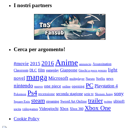
I nostri partners
Cerca per argomento!
Anime
2016
#movie
2015
Assassination
annuncio
light
Giappone
film
Classroom
DLC
gameplay
Giochi a poco prezzo
manga
Microsoft
novel
news
multiplayer
Naruto
Netflix
PC
nintendo
Playstation 4
one piece
opening
nuovo
online
Ps4
sony
seconda stagione
recensione
serie tv
Pokemon
Shonen Jump
trailer
steam
ubisoft
streaming
Sword Art Online
Square Enix
twitter
Xbox One
Videogiochi
Xbox
Xbox 360
uscita
videogames
Cookie Policy