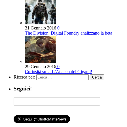
31 Gennaio 2016
0
The Division, Digital Foundry analizzano la beta
29 Gennaio 2016
0
Curiosità su… L’Attacco dei Giganti!
Ricerca per:
Seguici!