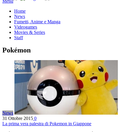
Menu
Home
News
Fumetti, Anime e Manga
Videogames
Movies & Series
Staff
Pokémon
News
31 Ottobre 2015
0
La prima vera palestra di Pokemon in Giappone