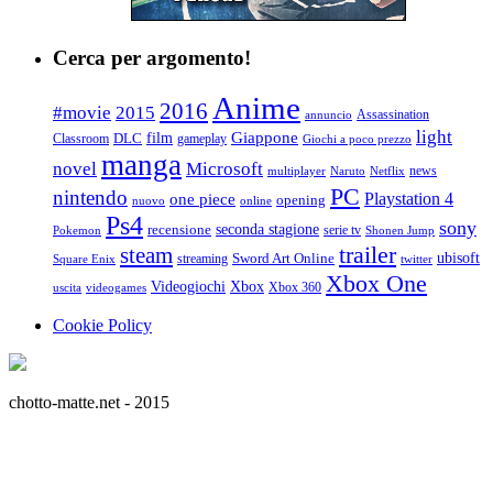
Cerca per argomento!
Anime
2016
#movie
2015
Assassination
annuncio
light
Giappone
film
Classroom
DLC
gameplay
Giochi a poco prezzo
manga
Microsoft
novel
news
multiplayer
Naruto
Netflix
PC
nintendo
Playstation 4
one piece
opening
nuovo
online
Ps4
sony
seconda stagione
recensione
serie tv
Pokemon
Shonen Jump
trailer
steam
ubisoft
streaming
Sword Art Online
Square Enix
twitter
Xbox One
Videogiochi
Xbox
Xbox 360
uscita
videogames
Cookie Policy
chotto-matte.net - 2015