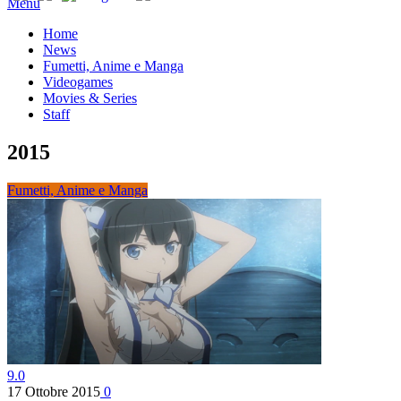
Menu
Home
News
Fumetti, Anime e Manga
Videogames
Movies & Series
Staff
2015
Fumetti, Anime e Manga
9.0
17 Ottobre 2015
0