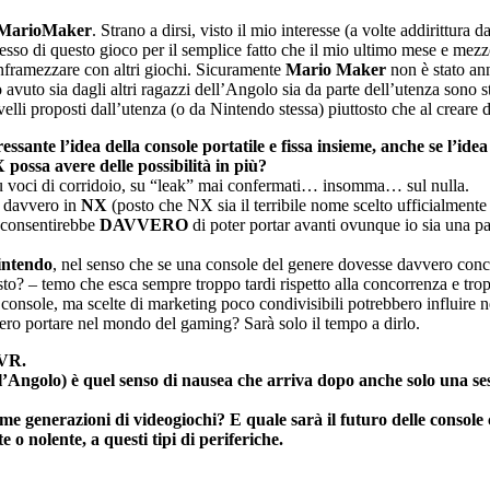
MarioMaker
. Strano a dirsi, visto il mio interesse (a volte addirittura 
so di questo gioco per il semplice fatto che il mio ultimo mese e mezzo
inframezzare con altri giochi. Sicuramente
Mario Maker
non è stato an
 ho avuto sia dagli altri ragazzi dell’Angolo sia da parte dell’utenza sono
lli proposti dall’utenza (o da Nintendo stessa) piuttosto che al creare d
ante l’idea della console portatile e fissa insieme, anche se l’ide
possa avere delle possibilità in più?
 su voci di corridoio, su “leak” mai confermati… insomma… sul nulla.
i davvero in
NX
(posto che NX sia il terribile nome scelto ufficialmente
i consentirebbe
DAVVERO
di poter portar avanti ovunque io sia una part
intendo
, nel senso che se una console del genere dovesse davvero concr
to? – temo che esca sempre troppo tardi rispetto alla concorrenza e tropp
a console, ma scelte di marketing poco condivisibili potrebbero influire n
ro portare nel mondo del gaming? Sarà solo il tempo a dirlo.
 VR.
’Angolo) è quel senso di nausea che arriva dopo anche solo una ses
ime generazioni di videogiochi? E quale sarà il futuro delle consol
 nolente, a questi tipi di periferiche.