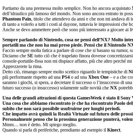
Partiamo da una premessa molto semplice. Non ho ancora acquistato
dell’idraulico più famoso del mondo. Non sono ancora entrato in posses
Phantom Pain
, titolo che attendevo da anni e che non mi andava di 
di tanto a volerlo a tutti i costi al dayone, tuttavia le impressioni che
Anche se devo ammettere però che sono più interessato a giocare ai live
Sempre parlando di Nintendo, cosa ne pensi dell’NX? Molto interess
portatili ma che non ha mai preso piede. Pensi che il Nintendo NX 
Faccio sempre molta fatica a parlare di cose che si basano su rumor,
Diciamo che
SE
tutto ciò che è trapelato finora dovesse concretizzars
console-portatile-fissa non mi dispiace affatto, più che altro perché m
Apprezzerete la rima.
Detto ciò, rimango sempre molto scettico riguardo le tempistiche di
N
più performante rispetto ad una
PS4
o ad una
Xbox One
– e a che cos
saranno i giochi, si spera, a decretare il successo o l’insuccesso di un
futuro successo (o insuccesso) solamente sulle novità che
NX
potrebbe
Una delle grandi attrazioni di questa GamesWeek è stato il Sony
Una cosa che abbiamo riscontrato (e che ha riscontrato Paolo dell
subito che non sarà possibile usufruirne per lunghi periodi.
Che impatto avrà quindi la Realtà Virtuale sul futuro delle pross
Personalmente penso che la prossima generazione punterà, volente o
Mmm… non è detto. Mi spiego meglio.
Quando si parla di periferiche, prendiamo ad esempio il
Kinect
.