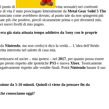
dal punto di
vista sessuale) nei confronti
 di vita è stato prosciugato letteralmente da
Metal Gear Solid 5 The
nunciato come avrebbero dovuto, al punto tale da non spingermi più
 state più che positive, perciò sicuramente prima o poi diventerà mio.
ei nuovi livelli di mio pugno.
a era già stata attuata tempo addietro da Sony con le proprie
 da
Nintendo
, ma non credo) ti dico la verità… L’idea dell’ibrido
ita interrotta nel salotto di casa mia.
etizzarsi ed uscire – mia ipotesi – nel
2017
, per quanto possa essere
o presto rispetto alle ipotetiche
PS5
e nuova
Xbox
. Teoricamente
egativamente rispetto alle vendite finali. Potrà
Nintendo
basare il suo
sione da 5-10 minuti. Quindi ci viene da pensare fin da
e che conosciamo oggi?