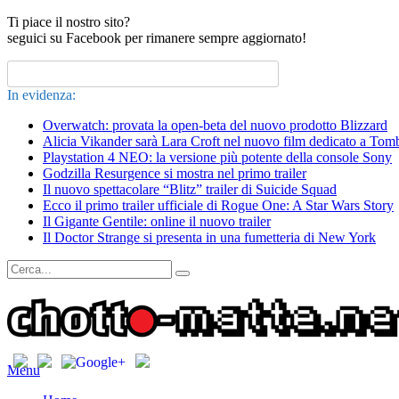
Ti piace il nostro sito?
seguici su Facebook per rimanere sempre aggiornato!
In evidenza:
Overwatch: provata la open-beta del nuovo prodotto Blizzard
Alicia Vikander sarà Lara Croft nel nuovo film dedicato a Tom
Playstation 4 NEO: la versione più potente della console Sony
Godzilla Resurgence si mostra nel primo trailer
Il nuovo spettacolare “Blitz” trailer di Suicide Squad
Ecco il primo trailer ufficiale di Rogue One: A Star Wars Story
Il Gigante Gentile: online il nuovo trailer
Il Doctor Strange si presenta in una fumetteria di New York
Menu