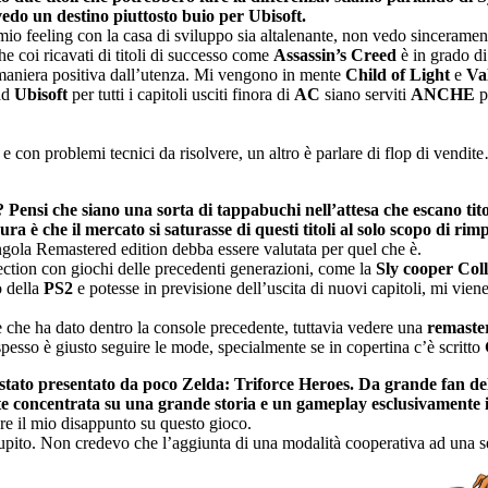
revedo un destino piuttosto buio per
Ubisoft.
mio feeling con la casa di sviluppo sia altalenante, non vedo sinceramen
 coi ricavati di titoli di successo come
Assassin’s Creed
è in grado di
n maniera positiva dall’utenza. Mi vengono in mente
Child of Light
e
Va
 ad
Ubisoft
per tutti i capitoli usciti finora di
AC
siano serviti
ANCHE
p
con problemi tecnici da risolvere, un altro è parlare di flop di vendite
? Pensi che siano una sorta di
tappabuchi nell’attesa che escano tito
ura è che il mercato si saturasse di
questi titoli al solo scopo di rim
ngola Remastered edition debba essere valutata per quel che è.
lection con giochi delle precedenti generazioni, come la
Sly cooper Coll
o della
PS2
e potesse in previsione dell’uscita di nuovi capitoli, mi vie
 che ha dato dentro la console precedente, tuttavia vedere una
remaste
spesso è giusto seguire le mode, specialmente se in copertina c’è scritto
 stato presentato da poco Zelda:
Triforce Heroes. Da grande fan del
te concentrata su una grande storia
e un gameplay esclusivamente i
re il mio disappunto su questo gioco.
o stupito. Non credevo che l’aggiunta di una modalità cooperativa ad una 