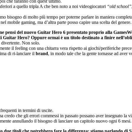
poi che faranno con quest’ultimo.
feriori a quello tripla A che ben noto a noi videogiocatori
“old school”
emmo bisogno di molto più tempo per poterne parlare in maniera completa
nel mobile gaming, ma d’altra parte posso capire una scelta del genere.
 ne pensi del nuovo Guitar Hero
6 presentato proprio alla GamesWe
 di Guitar Hero? Oppure ormai è un titolo destinato a finire nell’obl
 divertente. Non solo.
e il feeling con una chitarra vera rispetto ai giochi/periferiche prece
ma di ri-lanciare il
brand
, in modo tale che la gente tornasse ad aver vo
requenti in termini di uscite.
ma credo che gli errori commessi in passato possano aver insegnato la vi
ilmente annullando il bisogno di lanciare un capitolo nuovo ogni 6 mesi.
o due titoli che potrebbero fare la
differenza: stiamo parlando di S