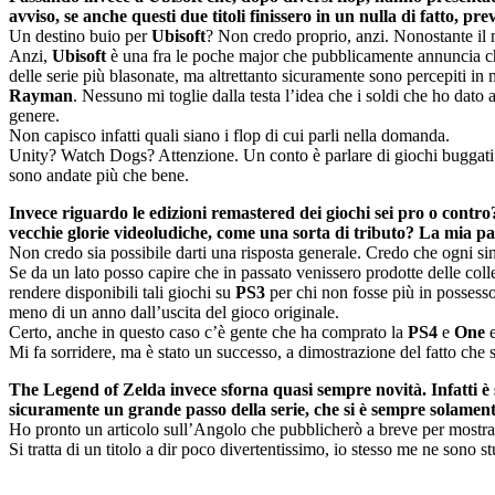
avviso, se anche questi due titoli finissero in un nulla di fatto, p
Un destino buio per
Ubisoft
? Non credo proprio, anzi. Nonostante il 
Anzi,
Ubisoft
è una fra le poche major che pubblicamente annuncia che
delle serie più blasonate, ma altrettanto sicuramente sono percepiti i
Rayman
. Nessuno mi toglie dalla testa l’idea che i soldi che ho dato
genere.
Non capisco infatti quali siano i flop di cui parli nella domanda.
Unity? Watch Dogs? Attenzione. Un conto è parlare di giochi buggati e 
sono andate più che bene.
Invece riguardo le edizioni remastered dei giochi sei pro o contro
vecchie glorie videoludiche, come una sorta di tributo? La mia pa
Non credo sia possibile darti una risposta generale. Credo che ogni si
Se da un lato posso capire che in passato venissero prodotte delle col
rendere disponibili tali giochi su
PS3
per chi non fosse più in possess
meno di un anno dall’uscita del gioco originale.
Certo, anche in questo caso c’è gente che ha comprato la
PS4
e
One
e
Mi fa sorridere, ma è stato un successo, a dimostrazione del fatto che 
The Legend of Zelda invece sforna quasi sempre novità. Infatti è
sicuramente un grande passo della serie, che si è sempre solamen
Ho pronto un articolo sull’Angolo che pubblicherò a breve per mostra
Si tratta di un titolo a dir poco divertentissimo, io stesso me ne son