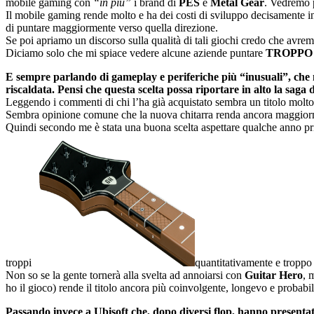
mobile gaming con
“in più”
i brand di
PES
e
Metal Gear
. Vedremo 
Il mobile gaming rende molto e ha dei costi di sviluppo decisamente in
di puntare maggiormente verso quella direzione.
Se poi apriamo un discorso sulla qualità di tali giochi credo che avr
Diciamo solo che mi spiace vedere alcune aziende puntare
TROPPO
E sempre parlando di gameplay e periferiche più “inusuali”, che
riscaldata. Pensi che questa scelta possa
riportare in alto la saga
Leggendo i commenti di chi l’ha già acquistato sembra un titolo molto
Sembra opinione comune che la nuova chitarra renda ancora maggiorment
Quindi secondo me è stata una buona scelta aspettare qualche anno pri
troppi
quantitativamente e troppo f
Non so se la gente tornerà alla svelta ad annoiarsi con
Guitar Hero
, 
ho il gioco) rende il titolo ancora più coinvolgente, longevo e probab
Passando invece a Ubisoft che, dopo diversi flop, hanno presentat