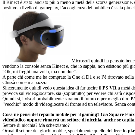
Il Kinect è stato lanciato più o meno a metà della scorsa generazion
positivo a livello di gameplay, l’accoglienza del pubblico è stata più 
Microsoft quindi ha pensato bene 
vendono la console senza Kinect e, che io sappia, non esistono più gi
“Ok, mi freghi una volta, ma non due”.
A parte chi come me ha comprato la One al D1 e se l’è ritrovato nella s
Chissà come mai
cazzo.
Sinceramente quindi vedo questa idea di far uscire il
PS VR
a metà de
provoca sul videogiocatore, sia (soprattutto) per vedere chi sarà dispost
Quindi sì, i visori probabilmente saranno il futuro o per meglio dire
P
“vecchio” modo di videogiocare di fronte ad un televisore. Senza cont
Cosa ne pensi del reparto mobile per il gaming? Già Square Eni
videoludico oppure rimarrà un settore di nicchia, anche se capit
Settore di nicchia? Ma scherziamo?
Ormai il settore dei giochi mobile, specialmente quello dei
free to pla