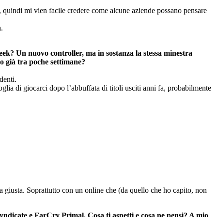
, quindi mi vien facile credere come alcune aziende possano pensare
.
ek? Un nuovo controller, ma in sostanza la stessa minestra
io già tra
poche settimane?
denti.
glia di giocarci dopo l’abbuffata di titoli usciti anni fa, probabilmente
a giusta. Soprattutto con un online che (da quello che ho capito, non
yndicate e FarCry Primal. Cosa ti aspetti e cosa ne pensi? A mio