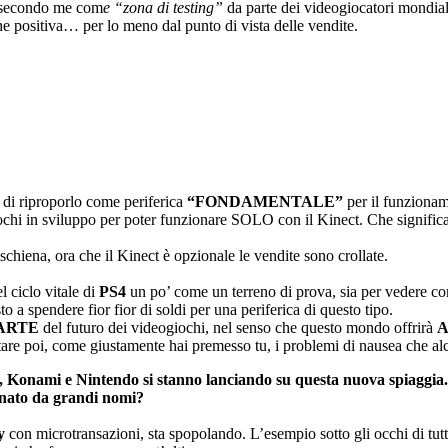
e, secondo me com
e “zona di testing”
da parte dei videogiocatori mondiali
che positiva… per lo meno dal punto di vista delle vendite.
di riproporlo come periferica
“FONDAMENTALE”
per il funzionam
ochi in sviluppo per poter funzionare SOLO con il Kinect. Che signific
chiena, ora che il Kinect è opzionale le vendite sono crollate.
l ciclo vitale di
PS4
un po’ come un terreno di prova, sia per vedere come 
o a spendere fior fior di soldi per una periferica di questo tipo.
ARTE
del futuro dei videogiochi, nel senso che questo mondo offrirà
are poi, come giustamente hai premesso tu, i problemi di nausea che al
x, Konami e Nintendo si stanno
lanciando su questa nuova spiaggia
anato da grandi nomi?
y
con microtransazioni, sta spopolando. L’esempio sotto gli occhi di tut