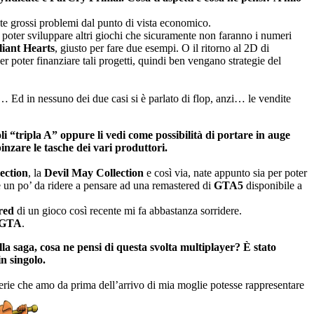
te grossi problemi dal punto di vista economico.
 poter sviluppare altri giochi che sicuramente non faranno i numeri
liant Hearts
, giusto per fare due esempi. O il ritorno al 2D di
er poter finanziare tali progetti, quindi ben vengano strategie del
… Ed in nessuno dei due casi si è parlato di flop, anzi… le vendite
li “tripla A” oppure li vedi come possibilità di portare in auge
pinzare le tasche dei vari produttori.
ection
, la
Devil May Collection
e così via, nate appunto sia per poter
ne un po’ da ridere a pensare ad una remastered di
GTA5
disponibile a
red
di un gioco così recente mi fa abbastanza sorridere.
GTA
.
la saga, cosa ne pensi di questa svolta multiplayer? È stato
n singolo.
serie che amo da prima dell’arrivo di mia moglie potesse rappresentare