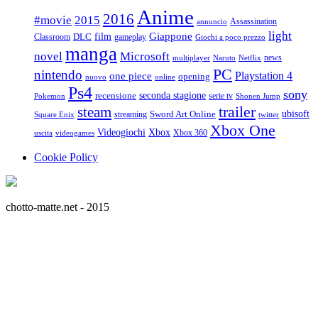
Anime
2016
#movie
2015
Assassination
annuncio
light
Giappone
film
Classroom
DLC
gameplay
Giochi a poco prezzo
manga
Microsoft
novel
news
multiplayer
Naruto
Netflix
PC
nintendo
Playstation 4
one piece
opening
nuovo
online
Ps4
sony
seconda stagione
recensione
serie tv
Pokemon
Shonen Jump
trailer
steam
ubisoft
streaming
Sword Art Online
Square Enix
twitter
Xbox One
Videogiochi
Xbox
Xbox 360
uscita
videogames
Cookie Policy
chotto-matte.net - 2015