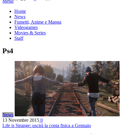
Menu
Home
News
Fumetti, Anime e Manga
Videogames
Movies & Series
Staff
Ps4
News
13 Novembre 2015
0
Life is Strange: uscirà la copia fisica a Gennaio