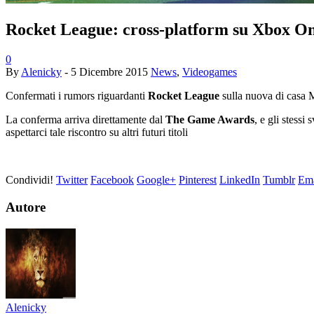
Rocket League: cross-platform su Xbox On
0
By
Alenicky
-
5 Dicembre 2015
News
,
Videogames
Confermati i rumors riguardanti
Rocket League
sulla nuova di casa M
La conferma arriva direttamente dal
The Game Awards
, e gli stess
aspettarci tale riscontro su altri futuri titoli
Condividi!
Twitter
Facebook
Google+
Pinterest
LinkedIn
Tumblr
Ema
Autore
Alenicky