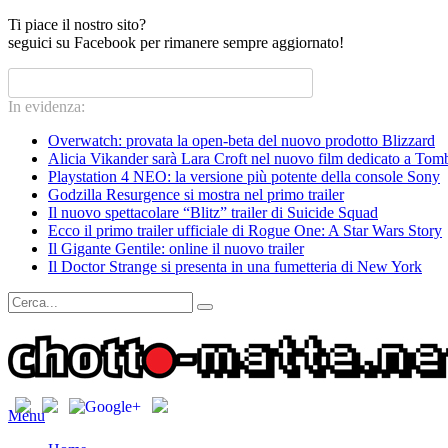
Ti piace il nostro sito?
seguici su Facebook per rimanere sempre aggiornato!
In evidenza:
Overwatch: provata la open-beta del nuovo prodotto Blizzard
Alicia Vikander sarà Lara Croft nel nuovo film dedicato a Tom
Playstation 4 NEO: la versione più potente della console Sony
Godzilla Resurgence si mostra nel primo trailer
Il nuovo spettacolare “Blitz” trailer di Suicide Squad
Ecco il primo trailer ufficiale di Rogue One: A Star Wars Story
Il Gigante Gentile: online il nuovo trailer
Il Doctor Strange si presenta in una fumetteria di New York
Menu