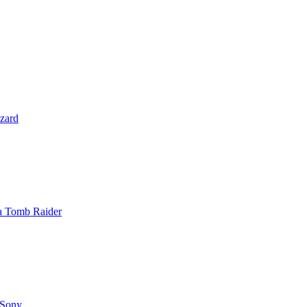
zzard
 a Tomb Raider
 Sony