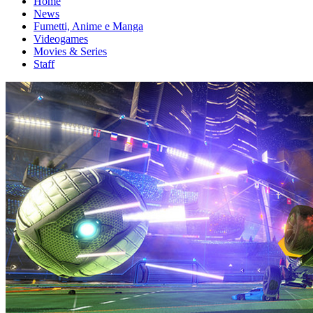
Home
News
Fumetti, Anime e Manga
Videogames
Movies & Series
Staff