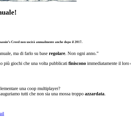
nuale!
sassin’s Creed
non uscirà
annualmente
anche dopo il 2017.
nnuale, ma di farlo su base
regolare
. Non ogni anno.”
no più giochi che una volta pubblicati
finiscono
immediatamente il loro 
lementare una coop multiplayer?
 auguriamo tutti che non sia una mossa troppo
azzardata
.
il