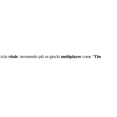
ciclo
vitale
, investendo più su giochi
multiplayer
come “
The