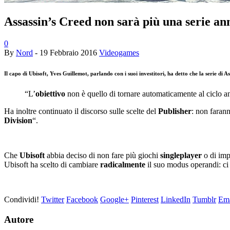
Assassin’s Creed non sarà più una serie an
0
By
Nord
-
19 Febbraio 2016
Videogames
Il capo di
Ubisoft,
Yves Guillemot
, parlando con i suoi investitori, ha detto che la serie di
As
“L’
obiettivo
non è quello di tornare automaticamente al ciclo a
Ha inoltre continuato il discorso sulle scelte del
Publisher
: non faran
Division
“.
Che
Ubisoft
abbia deciso di non fare più giochi
singleplayer
o di imp
Ubisoft ha scelto di cambiare
radicalmente
il suo modus operandi: ci
Condividi!
Twitter
Facebook
Google+
Pinterest
LinkedIn
Tumblr
Ema
Autore