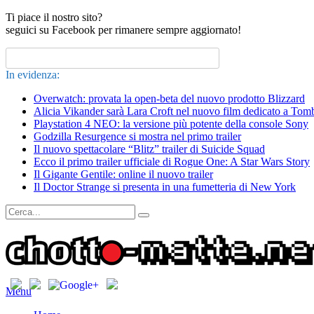
Ti piace il nostro sito?
seguici su Facebook per rimanere sempre aggiornato!
In evidenza:
Overwatch: provata la open-beta del nuovo prodotto Blizzard
Alicia Vikander sarà Lara Croft nel nuovo film dedicato a Tom
Playstation 4 NEO: la versione più potente della console Sony
Godzilla Resurgence si mostra nel primo trailer
Il nuovo spettacolare “Blitz” trailer di Suicide Squad
Ecco il primo trailer ufficiale di Rogue One: A Star Wars Story
Il Gigante Gentile: online il nuovo trailer
Il Doctor Strange si presenta in una fumetteria di New York
Menu