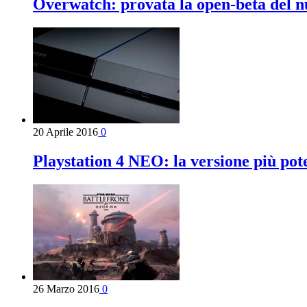
Overwatch: provata la open-beta del n
20 Aprile 2016
0
Playstation 4 NEO: la versione più pot
26 Marzo 2016
0