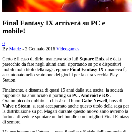
Final Fantasy IX arriverà su PC e
mobile!
0
By
Matriz
-
2 Gennaio 2016
Videogames
Certo è il caso di dirlo, mancava solo lui!
Square Enix
si è data
parecchio da fare negli ultimi anni, riportando su pc e dispositivi
mobili molti titoli della saga, eppure
Final Fantasy IX
rimaneva lì,
accantonato nello scatolone dei giochi per la cara vecchia Play
Station.
Finalmente, a distanza di quasi 15 anni dalla sua uscita, la società
nipponica ha annunciato il porting su
PC, Android e iOS
.
Ora un piccolo dubbio… chissà se il buon
Gabe Newell
, boss di
Valve e Steam
, si sarà accaparrato anche questo titolo della saga per
la distribuzione su pc. Magari durante questo nuovo anno avremo la
fortuna di vedere spuntare un bel bundle con i migliori Final Fantasy
di sempre.
Ma per ingannare l’attesa… ecco il trailer ufficiale dell’annuncio di