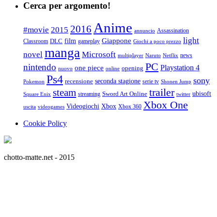
Cerca per argomento!
Anime
2016
#movie
2015
Assassination
annuncio
light
Giappone
film
Classroom
DLC
gameplay
Giochi a poco prezzo
manga
Microsoft
novel
news
multiplayer
Naruto
Netflix
PC
nintendo
Playstation 4
one piece
opening
nuovo
online
Ps4
sony
seconda stagione
recensione
serie tv
Pokemon
Shonen Jump
trailer
steam
ubisoft
streaming
Sword Art Online
Square Enix
twitter
Xbox One
Videogiochi
Xbox
Xbox 360
uscita
videogames
Cookie Policy
chotto-matte.net - 2015