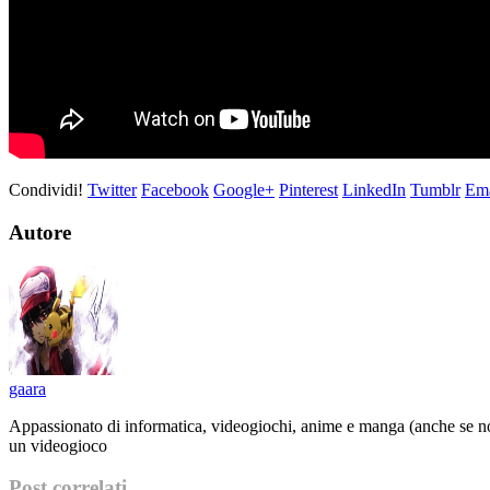
Condividi!
Twitter
Facebook
Google+
Pinterest
LinkedIn
Tumblr
Ema
Autore
gaara
Appassionato di informatica, videogiochi, anime e manga (anche se no
un videogioco
Post correlati