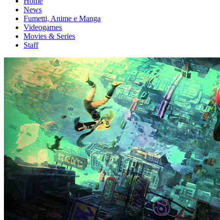
Home
News
Fumetti, Anime e Manga
Videogames
Movies & Series
Staff