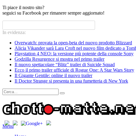
Ti piace il nostro sito?
seguici su Facebook per rimanere sempre aggiornato!
In evidenza:
Overwatch: provata la open-beta del nuovo prodotto Blizzard
Alicia Vikander sarà Lara Croft nel nuovo film dedicato a Tom
Playstation 4 NEO: la versione più potente della console Sony
Godzilla Resurgence si mostra nel primo trailer
Il nuovo spettacolare “Blitz” trailer di Suicide Squad
Ecco il primo trailer ufficiale di Rogue One: A Star Wars Story
Il Gigante Gentile: online il nuovo trailer
Il Doctor Strange si presenta in una fumetteria di New York
Menu