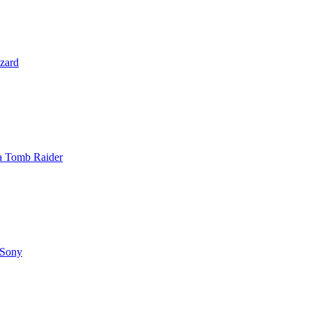
zzard
 a Tomb Raider
 Sony