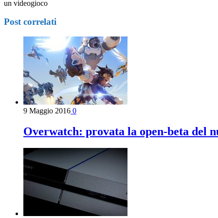
un videogioco
Post correlati
9 Maggio 2016
0
Overwatch: provata la open-beta del n