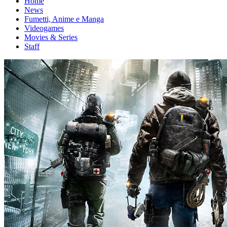
Home
News
Fumetti, Anime e Manga
Videogames
Movies & Series
Staff