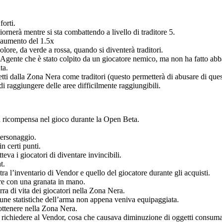
orti.
ornerà mentre si sta combattendo a livello di traditore 5.
o aumento del 1.5x
olore, da verde a rossa, quando si diventerà traditori.
 Agente che è stato colpito da un giocatore nemico, ma non ha fatto abb
ta.
etti dalla Zona Nera come traditori (questo permetterà di abusare di que
 raggiungere delle aree difficilmente raggiungibili.
a ricompensa nel gioco durante la Open Beta.
 personaggio.
n certi punti.
eva i giocatori di diventare invincibili.
t.
ra l’inventario di Vendor e quello del giocatore durante gli acquisti.
rre con una granata in mano.
rra di vita dei giocatori nella Zona Nera.
cune statistiche dell’arma non appena veniva equipaggiata.
 ottenere nella Zona Nera.
va richiedere al Vendor, cosa che causava diminuzione di oggetti consuma