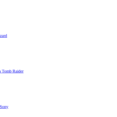
zzard
 a Tomb Raider
 Sony