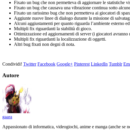
Fixato un bug che non permetteva di aggiornare le statistiche vis
Fixato un bug che causava una vibrazione continua sotto alcune 
Fixato un rarissimo bug che non permetteva ai giocatori di spar
Aggiunte nuove linee di dialogo durante la missione di salvata
Alcuni aggiustamenti per quanto riguarda l’ambiente esterno ed
Multipli fix riguardanti la stabilità di gioco.
Ottimizzazione ed aggiornamenti di server (i giocatori avranno 
Multipli fix riguardanti la localizzazione di oggetti.
Altri bug fixati non degni di nota.
Condividi!
Twitter
Facebook
Google+
Pinterest
LinkedIn
Tumblr
Ema
Autore
gaara
Appassionato di informatica, videogiochi, anime e manga (anche se no