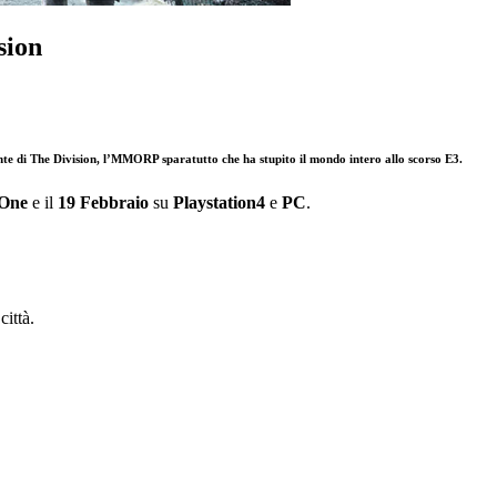
sion
unte di The Division, l’MMORP sparatutto che ha stupito il mondo intero allo scorso E3.
One
e il
19 Febbraio
su
Playstation4
e
PC
.
ittà.