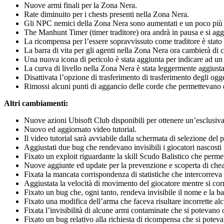
Nuove armi finali per la Zona Nera.
Rate diminuito per i chests presenti nella Zona Nera.
Gli NPC nemici della Zona Nera sono aumentati e un poco più f
The Manhunt Timer (timer traditore) ora andrà in pausa e si aggi
La ricompensa per l’essere sopravvissuto come traditore è stat
La barra di vita per gli agenti nella Zona Nera ora cambierà di c
Una nuova icona di pericolo è stata aggiunta per indicare ad un
La curva di livello nella Zona Nera è stata leggermente aggiusta
Disattivata l’opzione di trasferimento di trasferimento degli ogg
Rimossi alcuni punti di aggancio delle corde che permettevano di
Altri cambiamenti:
Nuove azioni Ubisoft Club disponibili per ottenere un’esclusiv
Nuovo ed aggiornato video tutorial.
Il video tutorial sarà avviabile dalla schermata di selezione del
Aggiustati due bug che rendevano invisibili i giocatori nascosti i
Fixato un exploit riguardante la skill Scudo Balistico che permett
Nuove aggiunte ed update per la prevenzione e scoperta di chea
Fixata la mancata corrispondenza di statistiche che intercorreva t
Aggiustata la velocità di movimento del giocatore mentre si co
Fixato un bug che, ogni tanto, rendeva invisibile il nome e la ba
Fixato una modifica dell’arma che faceva risultare incorrette al
Fixata l’invisibilità di alcune armi contaminate che si potevano
Fixato un bug relativo alla richiesta di ricompensa che si pote