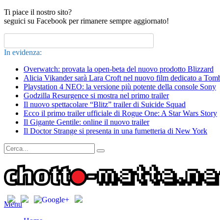
Ti piace il nostro sito?
seguici su Facebook per rimanere sempre aggiornato!
In evidenza:
Overwatch: provata la open-beta del nuovo prodotto Blizzard
Alicia Vikander sarà Lara Croft nel nuovo film dedicato a Tom
Playstation 4 NEO: la versione più potente della console Sony
Godzilla Resurgence si mostra nel primo trailer
Il nuovo spettacolare “Blitz” trailer di Suicide Squad
Ecco il primo trailer ufficiale di Rogue One: A Star Wars Story
Il Gigante Gentile: online il nuovo trailer
Il Doctor Strange si presenta in una fumetteria di New York
Menu