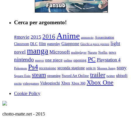
Cerca per argomento!
Anime
2016
#movie
2015
Assassination
annuncio
light
Giappone
film
Classroom
DLC
gameplay
Giochi a poco prezzo
manga
Microsoft
novel
news
multiplayer
Naruto
Netflix
PC
nintendo
Playstation 4
one piece
opening
nuovo
online
Ps4
sony
seconda stagione
recensione
serie tv
Pokemon
Shonen Jump
trailer
steam
ubisoft
streaming
Sword Art Online
Square Enix
twitter
Xbox One
Videogiochi
Xbox
Xbox 360
uscita
videogames
Cookie Policy
chotto-matte.net - 2015