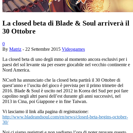
La closed beta di Blade & Soul arriverà il
30 Ottobre
0
By
Matriz
-
22 Settembre 2015
Videogames
La closed beta di uno degli mmo al momento ancora esclusivi per i
paesi del sol levante sta per essere giocabile nel vecchio continente e
Nord America.
NCsoft ha annunciato che la closed beta partirà il 30 Ottobre di
quest’anno e l’uscita del gioco è prevista per il primo trimetre del
2016. Blade & Soul è uscito nel 2012 in Korea del Sud per poi fare
capolino negli altri paesi dell’est durante gli anni successivi, nel
2013 in Cina, poi Giappone e in fine Taiwan.
Vi lasciamo il link alla pagina di registrazione:
http://www.bladeandsoul.com/en/news/closed-beta-begins-october-
30/
Noi ci siamo registrati e non vediamo l’ora di poter provare questo