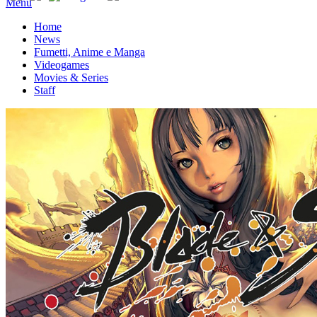
Menu
Home
News
Fumetti, Anime e Manga
Videogames
Movies & Series
Staff