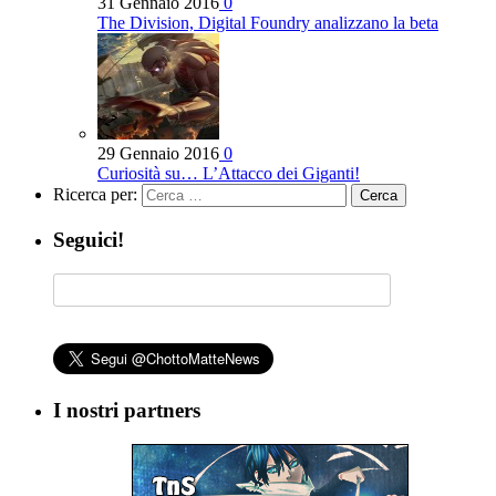
31 Gennaio 2016
0
The Division, Digital Foundry analizzano la beta
29 Gennaio 2016
0
Curiosità su… L’Attacco dei Giganti!
Ricerca per:
Seguici!
I nostri partners