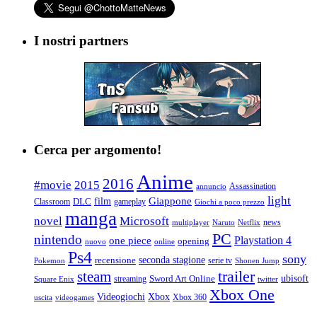
I nostri partners
Cerca per argomento!
Anime
2016
#movie
2015
Assassination
annuncio
light
Giappone
film
Classroom
DLC
gameplay
Giochi a poco prezzo
manga
Microsoft
novel
news
multiplayer
Naruto
Netflix
PC
nintendo
Playstation 4
one piece
opening
nuovo
online
Ps4
sony
seconda stagione
recensione
serie tv
Pokemon
Shonen Jump
trailer
steam
ubisoft
streaming
Sword Art Online
Square Enix
twitter
Xbox One
Videogiochi
Xbox
Xbox 360
uscita
videogames