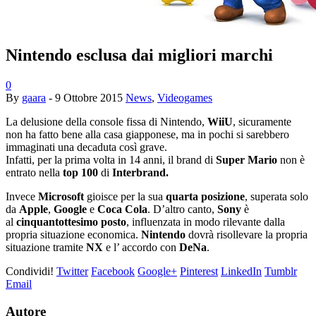
Nintendo esclusa dai migliori marchi
0
By
gaara
-
9 Ottobre 2015
News
,
Videogames
La delusione della console fissa di Nintendo,
WiiU
, sicuramente
non ha fatto bene alla casa giapponese, ma in pochi si sarebbero
immaginati una decaduta così grave.
Infatti, per la prima volta in 14 anni, il brand di
Super Mario
non è
entrato nella
top 100
di
Interbrand.
Invece
Microsoft
gioisce per la sua
quarta posizione
, superata solo
da
Apple
,
Google
e
Coca Cola
. D’altro canto,
Sony
è
al
cinquantottesimo posto
, influenzata in modo rilevante dalla
propria situazione economica.
Nintendo
dovrà risollevare la propria
situazione tramite
NX
e l’ accordo con
DeNa
.
Condividi!
Twitter
Facebook
Google+
Pinterest
LinkedIn
Tumblr
Email
Autore