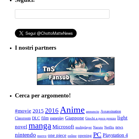
I nostri partners
Cerca per argomento!
Anime
2016
#movie
2015
Assassination
annuncio
light
Giappone
film
Classroom
DLC
gameplay
Giochi a poco prezzo
manga
Microsoft
novel
news
multiplayer
Naruto
Netflix
PC
nintendo
Playstation 4
one piece
opening
nuovo
online